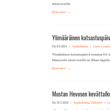
tekstiviestillä
Read more
→
Ylimääräinen katsastuspäiv
On 4.6.2024
/
Ajankohtaista
/
Leave a comm
Ylimääräinen katsastuspäivä torstaina 6.6. 
Mäntyselle tekstiviestillä tai Whats Appill
Read more
→
Mustan Hevosen kevättalko
On 19.5.2024
/
Ajankohtaista
,
Tiedotteet
/
Le