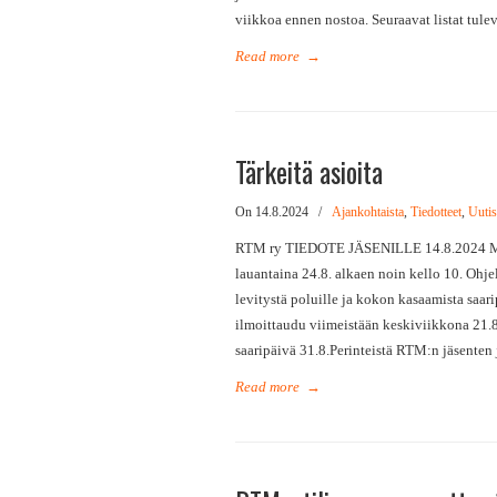
viikkoa ennen nostoa. Seuraavat listat tulev
Read more
→
Tärkeitä asioita
On 14.8.2024
/
Ajankohtaista
,
Tiedotteet
,
Uutis
RTM ry TIEDOTE JÄSENILLE 14.8.2024 Mus
lauantaina 24.8. alkaen noin kello 10. Ohj
levitystä poluille ja kokon kasaamista saar
ilmoittaudu viimeistään keskiviikkona 21.
saaripäivä 31.8.Perinteistä RTM:n jäsenten
Read more
→