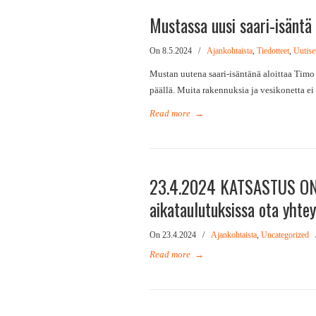
Mustassa uusi saari-isäntä
On 8.5.2024
/
Ajankohtaista
,
Tiedotteet
,
Uutise
Mustan uutena saari-isäntänä aloittaa Timo
päällä. Muita rakennuksia ja vesikonetta ei o
Read more
→
23.4.2024 KATSASTUS ON
aikataulutuksissa ota yhtey
On 23.4.2024
/
Ajankohtaista
,
Uncategorized
Read more
→