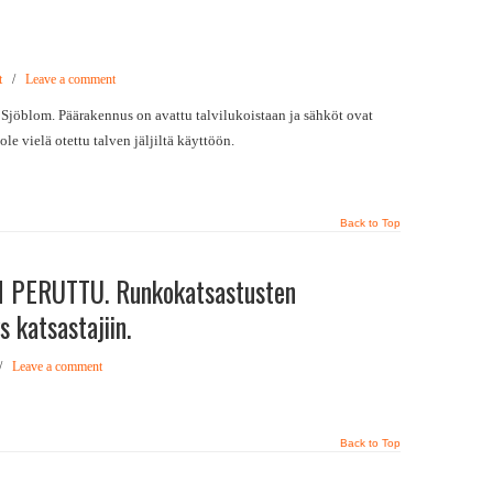
t
/
Leave a comment
 Sjöblom. Päärakennus on avattu talvilukoistaan ja sähköt ovat
le vielä otettu talven jäljiltä käyttöön.
Back to Top
 PERUTTU. Runkokatsastusten
s katsastajiin.
/
Leave a comment
Back to Top