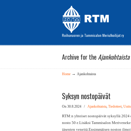
Roihuvuoren ja Tammisalon Meriulkoilijat ry
Archive for the
Ajankohtaista
→
Home
Ajankohtaista
Syksyn nostopäivät
On 30.8.2024
/
Ajankohtaista
,
Tiedotteet
,
Uutis
RTM:n yhteiset nostopäivät syksyllä 2024 o
nosto 50 e.Lisäksi Tammisalon Meriveneke
jäsenten veneitä.Ensimmäisen noston ilmoit