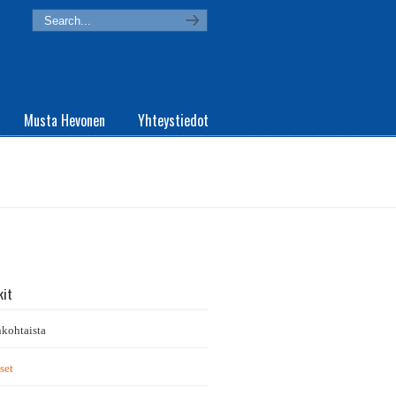
Musta Hevonen
Yhteystiedot
kit
kohtaista
set