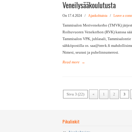
Veneilysääkoulutusta
On 17.4.2024
/
Ajankohtaista
/
Leave a com
Tammisalon Merivenekerho (TMVK) järjest
Roihuvuoren Venekerhon (RVK) kanssa sää
Tammisalon VPK, juhlasali, Tammisalontie 
sähköpostilla os. saa@tmvk.fi mahdollisimm
Nimesi, seurasi ja puhelinnumerosi.
Read more
→
Sivu 3 (22)
«
1
2
3
Pikalinkit