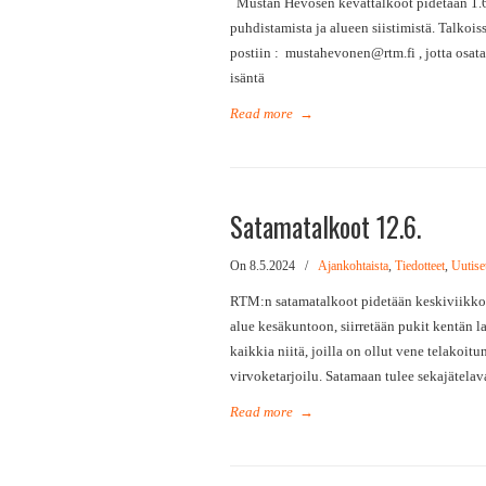
Mustan Hevosen kevättalkoot pidetään 1.6.
puhdistamista ja alueen siistimistä. Talkoiss
postiin : mustahevonen@rtm.fi , jotta osata
isäntä
Read more
→
Satamatalkoot 12.6.
On 8.5.2024
/
Ajankohtaista
,
Tiedotteet
,
Uutise
RTM:n satamatalkoot pidetään keskiviikkon
alue kesäkuntoon, siirretään pukit kentän l
kaikkia niitä, joilla on ollut vene telakoit
virvoketarjoilu. Satamaan tulee sekajätelava
Read more
→