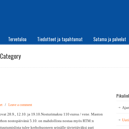
Tervetuloa
Tiedotteet ja tapahtumat
Satama ja palvelut
Category
Pikalin
et
/
Leave a comment
Ajan
vat 28.9., 12.10. ja 19.10.Nosturimaksu 110 euroa / vene. Maston
Uuti
rhon nostopäivänä 5.10. on mahdollista nostaa myös RTM:n
tautumislista tulee kerhohuoneen seinälle täytettäväksi pari