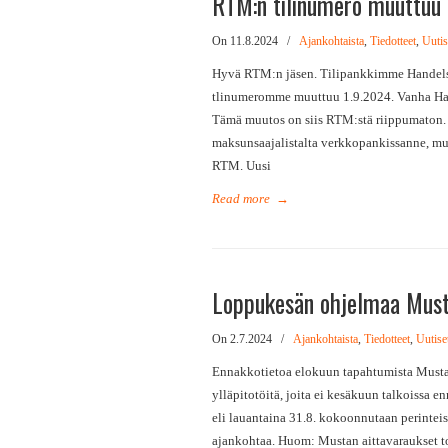
RTM:n tilinumero muuttuu
On 11.8.2024
/
Ajankohtaista
,
Tiedotteet
,
Uutis
Hyvä RTM:n jäsen. Tilipankkimme Handelsb
tlinumeromme muuttuu 1.9.2024. Vanha Han
Tämä muutos on siis RTM:stä riippumaton. 
maksunsaajalistalta verkkopankissanne, muut
RTM. Uusi
Read more
→
Loppukesän ohjelmaa Mus
On 2.7.2024
/
Ajankohtaista
,
Tiedotteet
,
Uutise
Ennakkotietoa elokuun tapahtumista Mustass
ylläpitotöitä, joita ei kesäkuun talkoissa e
eli lauantaina 31.8. kokoonnutaan perintei
ajankohtaa. Huom: Mustan aittavaraukset toi