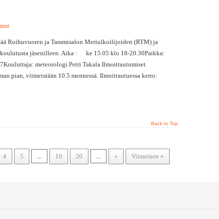
ment
ää Roihuvuoren ja Tammisalon Meriulkoilijoiden (RTM) ja
koulutusta jäsenilleen. Aika : ke 15.05 klo 18-20.30Paikka:
7Kouluttaja: meteorologi Petri Takala Ilmoittautumiset
an pian, viimeistään 10.5 mennessä. Ilmoittautuessa kerro:
Back to Top
4
5
...
10
20
...
»
Viimeinen »