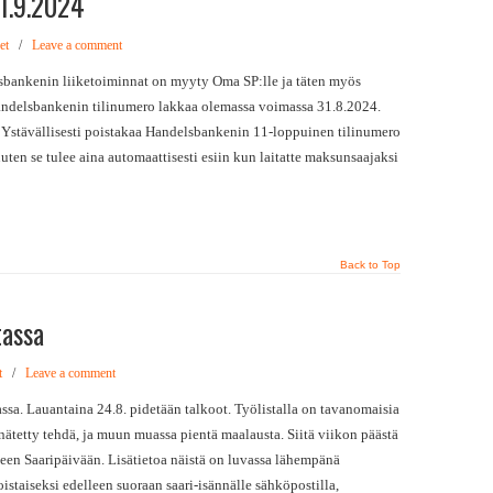
 1.9.2024
et
/
Leave a comment
ankenin liiketoiminnat on myyty Oma SP:lle ja täten myös
delsbankenin tilinumero lakkaa olemassa voimassa 31.8.2024.
Ystävällisesti poistakaa Handelsbankenin 11-loppuinen tilinumero
en se tulee aina automaattisesti esiin kun laitatte maksunsaajaksi
Back to Top
tassa
t
/
Leave a comment
a. Lauantaina 24.8. pidetään talkoot. Työlistalla on tavanomaisia
nnätetty tehdä, ja muun muassa pientä maalausta. Siitä viikon päästä
seen Saaripäivään. Lisätietoa näistä on luvassa lähempänä
staiseksi edelleen suoraan saari-isännälle sähköpostilla,