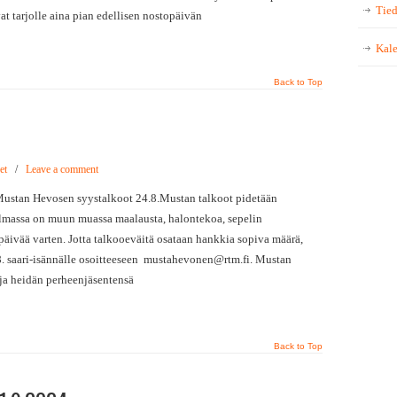
Tied
at tarjolle aina pian edellisen nostopäivän
Kale
Back to Top
et
/
Leave a comment
tan Hevosen syystalkoot 24.8.Mustan talkoot pidetään
elmassa on muun muassa maalausta, halontekoa, sepelin
ipäivää varten. Jotta talkooeväitä osataan hankkia sopiva määrä,
8. saari-isännälle osoitteeseen mustahevonen@rtm.fi. Mustan
 ja heidän perheenjäsentensä
Back to Top