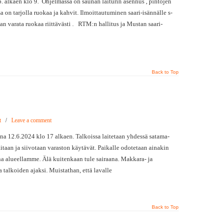
 alkaen klo 9. Ohjelmassa on saunan laiturin asennus , pintojen
a on tarjolla ruokaa ja kahvit. Ilmoittautuminen saari-isännälle s-
an varata ruokaa riittävästi . RTM:n hallitus ja Mustan saari-
Back to Top
t
/
Leave a comment
a 12.6.2024 klo 17 alkaen. Talkoissa laitetaan yhdessä satama-
aitaan ja siivotaan varaston käytävät. Paikalle odotetaan ainakin
una alueellamme. Älä kuitenkaan tule sairaana. Makkara- ja
 talkoiden ajaksi. Muistathan, että lavalle
Back to Top