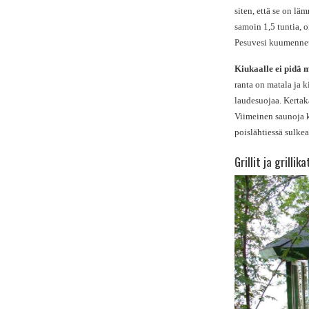
siten, että se on l
samoin 1,5 tuntia, 
Pesuvesi kuumennet
Kiukaalle ei pidä m
ranta on matala ja 
laudesuojaa. Kertakä
Viimeinen saunoja k
poislähtiessä sulkea
Grillit ja grillik