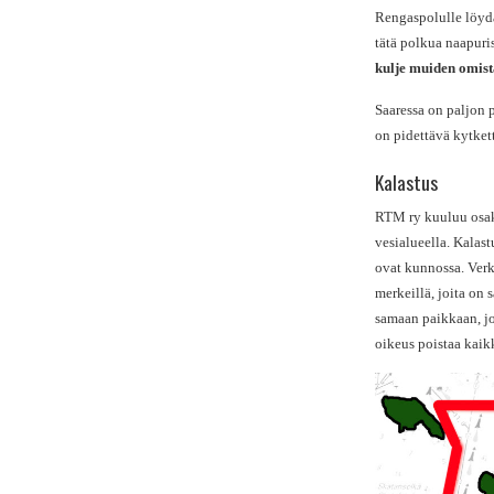
Rengaspolulle löydä
tätä polkua naapuri
kulje muiden omist
Saaressa on paljon 
on pidettävä kytket
Kalastus
RTM ry kuuluu osak
vesialueella. Kalast
ovat kunnossa. Verk
merkeillä, joita on
samaan paikkaan, jo
oikeus poistaa kai