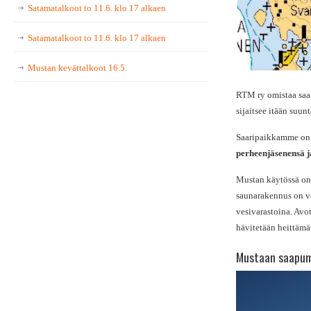
Satamatalkoot to 11.6. klo 17 alkaen
Satamatalkoot to 11.6. klo 17 alkaen
Mustan kevättalkoot 16.5.
RTM ry omistaa saa
sijaitsee itään suu
Saaripaikkamme on 
perheenjäsenensä ja
Mustan käytössä on 
saunarakennus on va
vesivarastoina. Avo
hävitetään heittämät
Mustaan saapu