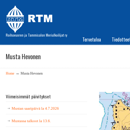
Roihuvuoren ja Tammisalon Meriulkoilijat ry
Tervetuloa
Tiedottee
Musta Hevonen
→
Home
Musta Hevonen
Viimeisimmät päivitykset
Mustan saaripäivä la 4.7.2026
Mustassa talkoot la 13.6.