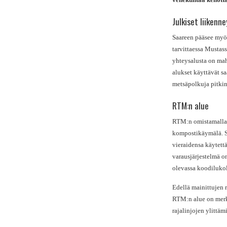
Julkiset liikenn
Saareen pääsee myö
tarvittaessa Mustas
yhteysalusta on ma
alukset käyttävät sa
metsäpolkuja pitkin
RTM:n alue
RTM:n omistamalla to
kompostikäymälä. Sa
vieraidensa käytett
varausjärjestelmä o
olevassa koodilukol
Edellä mainittujen 
RTM:n alue on merki
rajalinjojen ylittämi