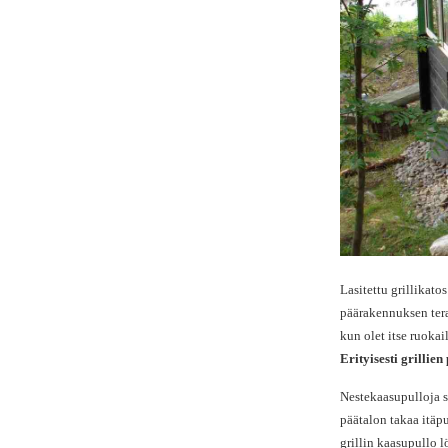
Lasitettu grillikato
päärakennuksen teras
kun olet itse ruokail
Erityisesti grillie
Nestekaasupulloja s
päätalon takaa itäpu
grillin kaasupullo lö