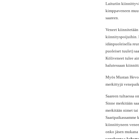
Laituriin kiinnitty
kimppaveneen muut o
saareen.
Veneet kiinnitetään 
kiinnityspoijuihin.
idänpuoleisella reu
puoleiset tuulet) sa
Köliveneet tulee ai
halutessaan kiinnitt
Myös Mustan Hevosen
merkittyjä venepaik
Saareen tultaessa o
Sinne merkitään saa
merkitään nimet tai
Saaripaikassamme kä
kiinnittyneen venee
onko jäsen mukana 
venekuntaa kehotta