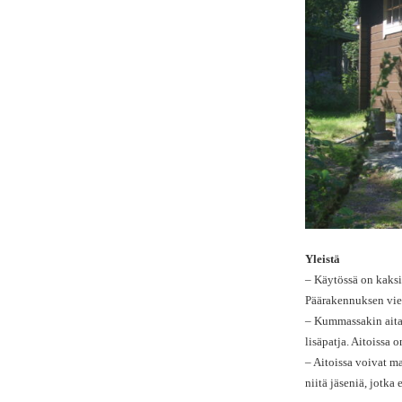
Yleistä
– Käytössä on kaksi
Päärakennuksen vier
– Kummassakin aitass
lisäpatja. Aitoissa 
– Aitoissa voivat ma
niitä jäseniä, jotk