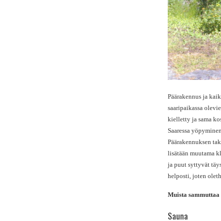
Päärakennus ja kaik
saaripaikassa olevi
kielletty ja sama ko
Saaressa yöpyminen 
Päärakennuksen taka
lisätään muutama kl
ja puut syttyvät tä
helposti, joten ole
Muista sammuttaa va
Sauna