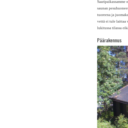
Saaripaikassamme on
saunan pesuhuoneess
tuoreena ja juomake
vettä ei tule laitta
lukitussa tilassa ei
Päärakennus