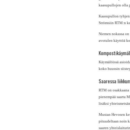
kaasupullojen olla 
Kaasupullon tyhjenn
Strömsiin RTM:n ke
Niemen nokassa on to
avotulen käyttöä ko
Kompostikäymäl
Käymälöissä asioidaa
koko huussin siiste
Saaressa liikku
RTM on osakkaana sa
pienempää saarta M
lisäksi yhteismetsä
Mustan Hevosen kesk
pituudeltaan noin ka
saaren yhteislaituri