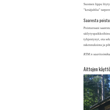
Suomen lippu löytyy
”kesäjuhlia” tarpeen
Saaresta poist
Poistuessasi saarest
säilytyspaikkoihinsa
tyhjentynyt, ota sek
rakennuksista ja pih
RTM:n saaritoimik
Aittojen käytt