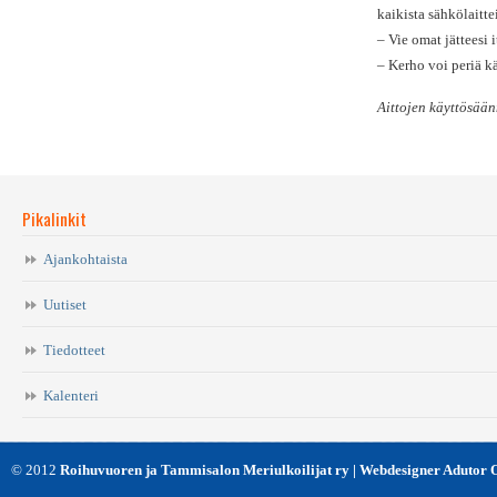
kaikista sähkölaitte
– Vie omat jätteesi 
– Kerho voi periä kä
Aittojen käyttösäänn
Pikalinkit
Ajankohtaista
Uutiset
Tiedotteet
Kalenteri
© 2012
Roihuvuoren ja Tammisalon Meriulkoilijat ry | Webdesigner Adutor 