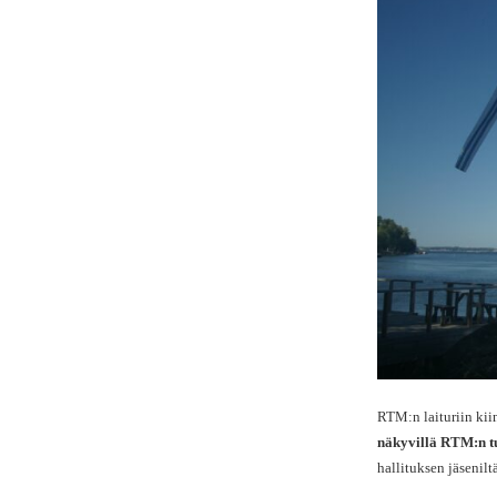
RTM:n laituriin kii
näkyvillä RTM:n t
hallituksen jäseniltä