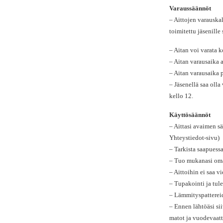
Varaussäännöt
– Aittojen varauskal
toimitettu jäsenill
– Aitan voi varata 
– Aitan varausaika 
– Aitan varausaika p
– Jäsenellä saa oll
kello 12.
Käyttösäännöt
– Aittasi avaimen sä
Yhteystiedot-sivu)
– Tarkista saapuessas
– Tuo mukanasi omat
– Aittoihin ei saa 
– Tupakointi ja tule
– Lämmityspattereide
– Ennen lähtöäsi siiv
matot ja vuodevaatte