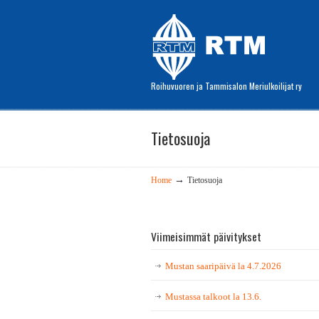
Roihuvuoren ja Tammisalon Meriulkoilijat ry
Tietosuoja
→
Home
Tietosuoja
Viimeisimmät päivitykset
Mustan saaripäivä la 4.7.2026
Mustassa talkoot la 13.6.