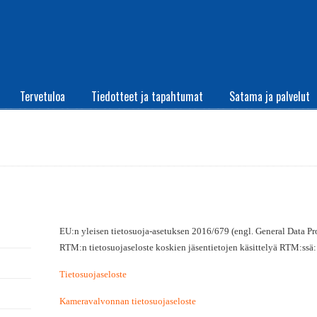
Tervetuloa
Tiedotteet ja tapahtumat
Satama ja palvelut
EU:n yleisen tietosuoja-asetuksen 2016/679 (engl. General Data 
RTM:n tietosuojaseloste koskien jäsentietojen käsittelyä RTM:ssä:
Tietosuojaseloste
Kameravalvonnan tietosuojaseloste