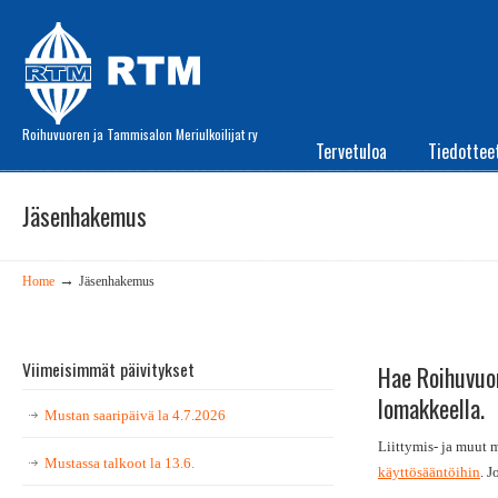
Roihuvuoren ja Tammisalon Meriulkoilijat ry
Tervetuloa
Tiedottee
Jäsenhakemus
→
Home
Jäsenhakemus
Viimeisimmät päivitykset
Hae Roihuvuor
lomakkeella.
Mustan saaripäivä la 4.7.2026
Liittymis- ja muut 
Mustassa talkoot la 13.6.
käyttösääntöihin
. 