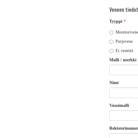
Veneen tiedo
Tyyppi
*
Moottoriven
Purjevene
Ei venettä
Malli / merkki
Nimi
Vuosimalli
Rekisterinume