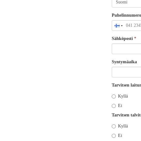
Puhelinnumer
Sähköposti
*
Syntymäaika
Tarvitsen lait
Kyllä
Ei
Tarvitsen talvi
Kyllä
Ei