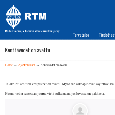
Roihuvuoren ja Tammisalon Meriulkoilijat ry
Tervetuloa
Tiedottee
Kenttävedet on avattu
→
→
Home
Ajankohtaista
Kenttävedet on avattu
Telakointikenttien vesipisteet on avattu. Myös sähkökaapit ovat käytettävissä.
Huom: vedet saatetaan joutua vielä sulkemaan, jos luvassa on pakkasta.