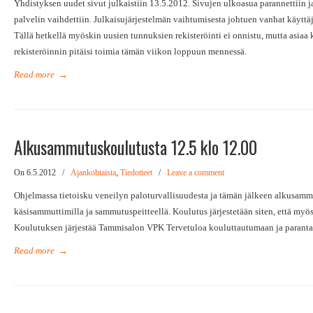
Yhdistyksen uudet sivut julkaistiin 13.5.2012. Sivujen ulkoasua parannettiin j
palvelin vaihdettiin. Julkaisujärjestelmän vaihtumisesta johtuen vanhat käyttä
Tällä hetkellä myöskin uusien tunnuksien rekisteröinti ei onnistu, mutta asiaa 
rekisteröinnin pitäisi toimia tämän viikon loppuun mennessä.
Read more
→
Alkusammutuskoulutusta 12.5 klo 12.00
On 6.5.2012
/
Ajankohtaista
,
Tiedotteet
/
Leave a comment
Ohjelmassa tietoisku veneilyn paloturvallisuudesta ja tämän jälkeen alkusamm
käsisammuttimilla ja sammutuspeitteellä. Koulutus järjestetään siten, että myös 
Koulutuksen järjestää Tammisalon VPK Tervetuloa kouluttautumaan ja paranta
Read more
→