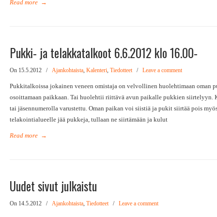
Read more
→
Pukki- ja telakkatalkoot 6.6.2012 klo 16.00-
On 15.5.2012
/
Ajankohtaista
,
Kalenteri
,
Tiedotteet
/
Leave a comment
Pukkitalkoissa jokainen veneen omistaja on velvollinen huolehtimaan oman p
osoittamaan paikkaan. Tai huolehtii riittävä avun paikalle pukkien siirtelyyn. 
tai jäsennumerolla varustettu. Oman paikan voi siistiä ja pukit siirtää pois my
telakointialueelle jää pukkeja, tullaan ne siirtämään ja kulut
Read more
→
Uudet sivut julkaistu
On 14.5.2012
/
Ajankohtaista
,
Tiedotteet
/
Leave a comment