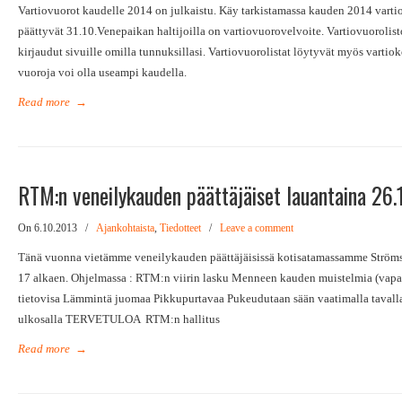
Vartiovuorot kaudelle 2014 on julkaistu. Käy tarkistamassa kauden 2014 vartiov
päättyvät 31.10.Venepaikan haltijoilla on vartiovuorovelvoite. Vartiovuorolisto
kirjaudut sivuille omilla tunnuksillasi. Vartiovuorolistat löytyvät myös vartiok
vuoroja voi olla useampi kaudella.
Read more
→
RTM:n veneilykauden päättäjäiset lauantaina 26.
On 6.10.2013
/
Ajankohtaista
,
Tiedotteet
/
Leave a comment
Tänä vuonna vietämme veneilykauden päättäjäisissä kotisatamassamme Ströms
17 alkaen. Ohjelmassa : RTM:n viirin lasku Menneen kauden muistelmia (vapa
tietovisa Lämmintä juomaa Pikkupurtavaa Pukeudutaan sään vaatimalla tavall
ulkosalla TERVETULOA RTM:n hallitus
Read more
→