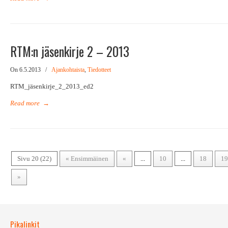
RTM:n jäsenkirje 2 – 2013
On 6.5.2013
/
Ajankohtaista
,
Tiedotteet
RTM_jäsenkirje_2_2013_ed2
Read more
→
Sivu 20 (22)
« Ensimmäinen
«
...
10
...
18
19
»
Pikalinkit