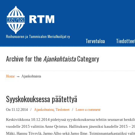
Roihuvuoren ja Tammisalon Meriulkoilijat ry
Tervetuloa
Tiedottee
Archive for the
Ajankohtaista
Category
→
Home
Ajankohtaista
Syyskokouksessa päätettyä
On 11.12.2014
/
Ajankohtaista
,
Tiedotteet
/
Leave a comment
Keskiviikkona 10.12.2014 pidetyssä syyskokouksessa tehtiin seuraavat henki
vuodelle 2015 valittiin Anne Qvintus. Hallituksen jäseniksi kaudelle 2015 – 20
Mäki, Hannu Töyrylä, Jarmo Alho sekä Jarno Ilme. Toiminnantarkastajiksi valit