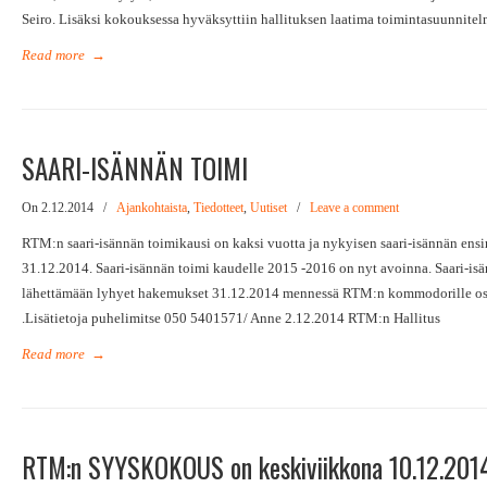
Seiro. Lisäksi kokouksessa hyväksyttiin hallituksen laatima toimintasuunnitel
Read more
→
SAARI-ISÄNNÄN TOIMI
On 2.12.2014
/
Ajankohtaista
,
Tiedotteet
,
Uutiset
/
Leave a comment
RTM:n saari-isännän toimikausi on kaksi vuotta ja nykyisen saari-isännän en
31.12.2014. Saari-isännän toimi kaudelle 2015 -2016 on nyt avoinna. Saari-is
lähettämään lyhyet hakemukset 31.12.2014 mennessä RTM:n kommodorille o
.Lisätietoja puhelimitse 050 5401571/ Anne 2.12.2014 RTM:n Hallitus
Read more
→
RTM:n SYYSKOKOUS on keskiviikkona 10.12.2014