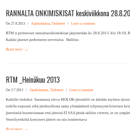
RANNALTA ONKIMISKISAT keskiviikkona 28.8.20
On 27.8.2013
/
Ajankohtaista
,
Tiedotteet
/
Leave a comment
RTM:n perinteiset rannaltaonkimiskisat järjestetään ke 28.8.2013 klo 18-19, 
Kaikki jäsenet perheineen tervetuloa Hallitus
Read more
→
RTM _Heinäkuu 2013
On 3.7.2013
/
Ajankohtaista
,
Tiedotteet
/
Leave a comment
Kaikille tiedoksi: Satamassa oleva MOLOK-jätesäiliö on ääriään myöten täynnä 
todella nopeasti eikä jätehuollosta saatu ylimääräistä tyhjennystä kiireisen k
jäsenistöä huomioimaan että jätteitä EI SAA jättää säiliön viereen, se on ympäri
Veneilyretkiltä kertyneet jätteet on siis toimitettava
Read more
→