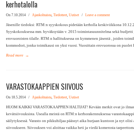
kerhotalolla
On 7.10.2014
/
Ajankohtaista
,
Tiedotteet
,
Uutiset
/
Leave a comment
Jäsenille tiedoksi: RTM:n syyskokous pidetään kerholla keskiviikkona 10.12.
Syyskokouksessa mm. hyväksytään v. 2015 toimintasuunnitelma sekä budjetti ja
erovuoroisten tilalle. RTM:n hallituksessa on kymmenen jäsentä , joiden toimi
kommodori, jonka toimikausi on yksi vuosi. Vuosittain erovuorossa on puolet 
Read more
→
VARASTOKAAPPIEN SIIVOUS
On 18.5.2014
/
Ajankohtaista
,
Tiedotteet
,
Uutiset
HUOM KAIKKI VARASTOKAAPPIEN HALTIJAT! Kevään merkit ovat jo ilmassa 
kevätsiivouksista. Usealla meistä on RTM:n kerhorakennuksessa varastokaappi ja
säilytyksessä. Varasto on pikkuhiljaa päässyt aika hurjaan kuntoon ja nyt olisi
siivoukseen. Siivouksen voi aloittaa vaikka heti ja viedä komerosta tarpeettom