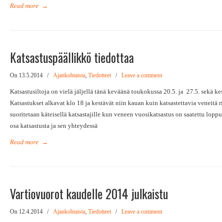
Read more
→
Katsastuspäällikkö tiedottaa
On 13.5.2014
/
Ajankohtaista
,
Tiedotteet
/
Leave a comment
Katsastusiltoja on vielä jäljellä tänä keväänä toukokussa 20.5. ja 27.5. sekä ke
Katsastukset alkavat klo 18 ja kestävät niin kauan kuin katsastettavia veneitä 
suoritetaan käteisellä katsastajille kun veneen vuosikatsastus on saatettu lopp
osa katsastusta ja sen yhteydessä
Read more
→
Vartiovuorot kaudelle 2014 julkaistu
On 12.4.2014
/
Ajankohtaista
,
Tiedotteet
/
Leave a comment