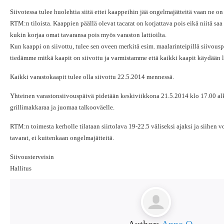
Siivotessa tulee huolehtia siitä ettei kaappeihin jää ongelmajätteitä vaan ne o
RTM:n tiloista. Kaappien päällä olevat tacarat on korjattava pois eikä niitä saa 
kukin korjaa omat tavaransa pois myös varaston lattioilta.
Kun kaappi on siivottu, tulee sen oveen merkitä esim. maalarinteipillä siivous
tiedämme mitkä kaapit on siivottu ja varmistamme että kaikki kaapit käydään l
Kaikki varastokaapit tulee olla siivottu 22.5.2014 mennessä.
Yhteinen varastonsiivouspäivä pidetään keskiviikkona 21.5.2014 klo 17.00 alk
grillimakkaraa ja juomaa talkooväelle.
RTM:n toimesta kerholle tilataan siirtolava 19-22.5 väliseksi ajaksi ja siihen vo
tavarat, ei kuitenkaan ongelmajätteitä.
Siivousterveisin
Hallitus