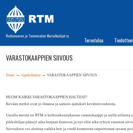
Roihuvuoren ja Tammisalon Meriulkoilijat ry
Tervetuloa
Tiedottee
VARASTOKAAPPIEN SIIVOUS
→
→
Home
Ajankohtaista
VARASTOKAAPPIEN SIIVOUS
HUOM KAIKKI VARASTOKAAPPIEN HALTIJAT!
Kevään merkit ovat jo ilmassa ja samoin ajatukset kevätsiivouksista.
Usealla meistä on RTM:n kerhorakennuksessa varastokaappi ja siellä erilaista t
pikkuhiljaa päässyt aika hurjaan kuntoon ja nyt olisi aika ryhtyä varaston siiv
Siivouksen voi aloittaa vaikka heti ja viedä komerosta tarpeettomat tavarat poi