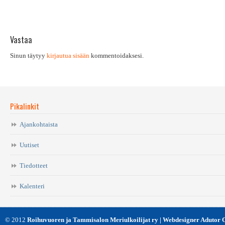
Vastaa
Sinun täytyy
kirjautua sisään
kommentoidaksesi.
Pikalinkit
Ajankohtaista
Uutiset
Tiedotteet
Kalenteri
© 2012
Roihuvuoren ja Tammisalon Meriulkoilijat ry | Webdesigner Adutor 