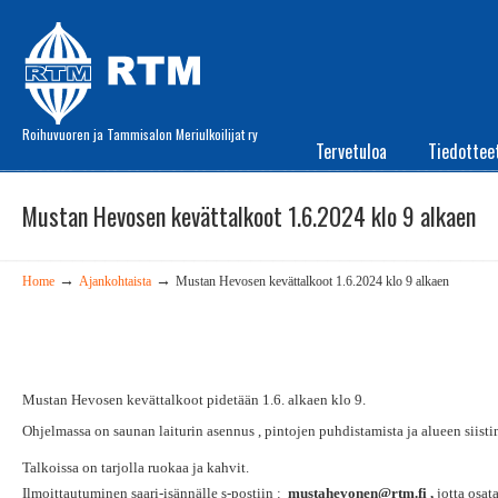
Roihuvuoren ja Tammisalon Meriulkoilijat ry
Tervetuloa
Tiedottee
Mustan Hevosen kevättalkoot 1.6.2024 klo 9 alkaen
→
→
Home
Ajankohtaista
Mustan Hevosen kevättalkoot 1.6.2024 klo 9 alkaen
Mustan Hevosen kevättalkoot pidetään 1.6. alkaen klo 9.
Ohjelmassa on saunan laiturin asennus , pintojen puhdistamista ja alueen siisti
Talkoissa on tarjolla ruokaa ja kahvit.
Ilmoittautuminen saari-isännälle s-postiin :
mustahevonen@rtm.fi ,
jotta osat