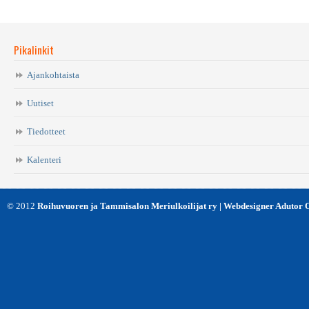
Pikalinkit
Ajankohtaista
Uutiset
Tiedotteet
Kalenteri
© 2012
Roihuvuoren ja Tammisalon Meriulkoilijat ry | Webdesigner Adutor 