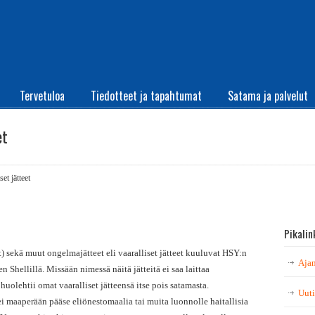
Tervetuloa
Tiedotteet ja tapahtumat
Satama ja palvelut
et
et jätteet
Pikalin
) sekä muut ongelmajätteet eli vaaralliset jätteet kuuluvat HSY:n
Ajan
 Shellillä. Missään nimessä näitä jätteitä ei saa laittaa
uolehtii omat vaaralliset jätteensä itse pois satamasta.
Uuti
ei maaperään pääse eliönestomaalia tai muita luonnolle haitallisia