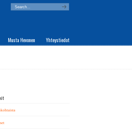
Musta Hevonen
Yhteystiedot
kit
kohtaista
set