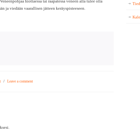
. Veneenpohjaa hiottaessa tai raapatessa veneen alla tulee olla
Tied
än ja viedään vaarallisen jätteen keräyspisteeseen.
Kale
t
/
Leave a comment
sesi.