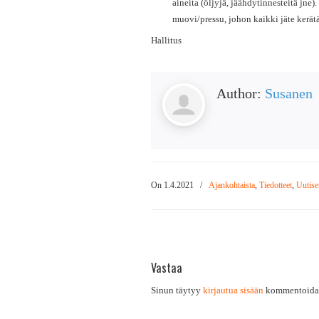
aineita (öljyjä, jäähdytinnesteitä jne)
muovi/pressu, johon kaikki jäte kerätä
Hallitus
Author:
Susanen
On 1.4.2021
/
Ajankohtaista
,
Tiedotteet
,
Uutise
Vastaa
Sinun täytyy
kirjautua sisään
kommentoidak