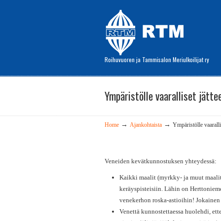
Roihuvuoren ja Tammisalon Meriulkoilijat ry
Ympäristölle vaaralliset jätte
→
→
Home
Ajankohtaista
Ympäristölle vaarallis
Veneiden kevätkunnostuksen yhteydessä:
Kaikki maalit (myrkky- ja muut maalit
keräyspisteisiin. Lähin on Herttoniemen
venekerhon roska-astioihin! Jokainen h
Venettä kunnostettaessa huolehdi, ett