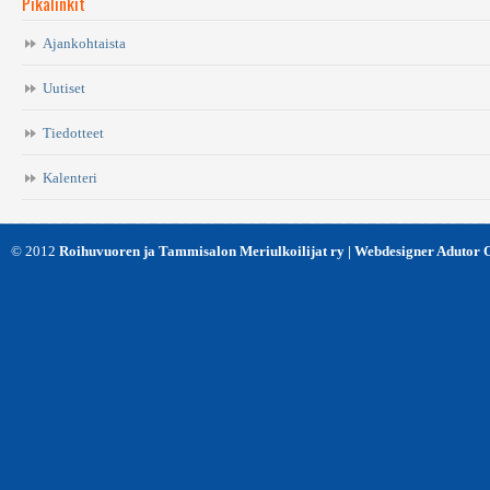
Pikalinkit
Ajankohtaista
Uutiset
Tiedotteet
Kalenteri
© 2012
Roihuvuoren ja Tammisalon Meriulkoilijat ry | Webdesigner Adutor 