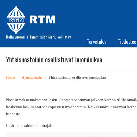
Roihuvuoren ja Tammisalon Meriulkoilijat ry
Tervetuloa
Tiedottee
Yhteisnostoihin osallistuvat huomioikaa
→
→
Home
Ajankohtaista
Yhteisnostoihin osallistuvat huomioikaa
Nosturimaksu maksetaan lasku- / nostotapahtuman jälkeen kerhon tilille omalla 
koskevan laskun saat sähköpostiisi myöhemmin. Kaikki maksut näkyvät kerhon
hinnasto.
Lisätiedot taloudenhoitajalta.