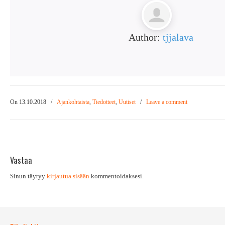
Author:
tjjalava
On 13.10.2018
/
Ajankohtaista
,
Tiedotteet
,
Uutiset
/
Leave a comment
Vastaa
Sinun täytyy
kirjautua sisään
kommentoidaksesi.