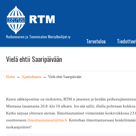
Roihuvuoren ja Tammisalon Meriulkoilijat ry
Tervetuloa
Tiedottee
Vielä ehtii Saaripäivään
→
→
Home
Ajankohtaista
Vielä ehtii Saaripäivään
Kuten sähköpostitse on tiedotettu, RTM:n jäsenten ja heidän perheenjäsentensä
Mustassa lauantaina 26.8. klo 10 alkaen. Jos sää sallii, illalla poltetaan kokkoa
Kerho tarjoaa yhteisen aterian. Ilmoittautumiset viimeistään keskiviikkona 23.
osoitteeseen
ilmoittautumiset@
rtm.fi
. Kerrothan ilmoittautuessasi henkilömäär
ruokarajoitteet!