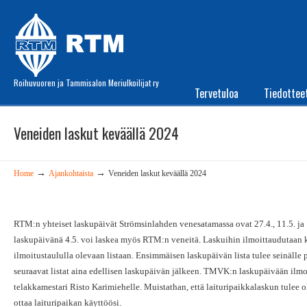
Roihuvuoren ja Tammisalon Meriulkoilijat ry
Tervetuloa
Tiedottee
Veneiden laskut keväällä 2024
→
→
Home
Ajankohtaista
Veneiden laskut keväällä 2024
RTM:n yhteiset laskupäivät Strömsinlahden venesatamassa ovat 27.4., 11.5. j
laskupäivänä 4.5. voi laskea myös RTM:n veneitä. Laskuihin ilmoittaudutaan k
ilmoitustaululla olevaan listaan. Ensimmäisen laskupäivän lista tulee seinälle 
seuraavat listat aina edellisen laskupäivän jälkeen. TMVK:n laskupäivään ilmo
telakkamestari Risto Karimiehelle. Muistathan, että laituripaikkalaskun tulee o
ottaa laituripaikan käyttöösi.