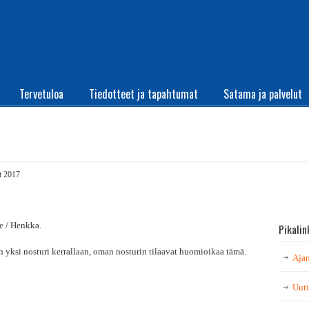
Tervetuloa
Tiedotteet ja tapahtumat
Satama ja palvelut
t 2017
ne / Henkka.
Pikalin
n yksi nosturi kerrallaan, oman nosturin tilaavat huomioikaa tämä.
Ajan
Uuti