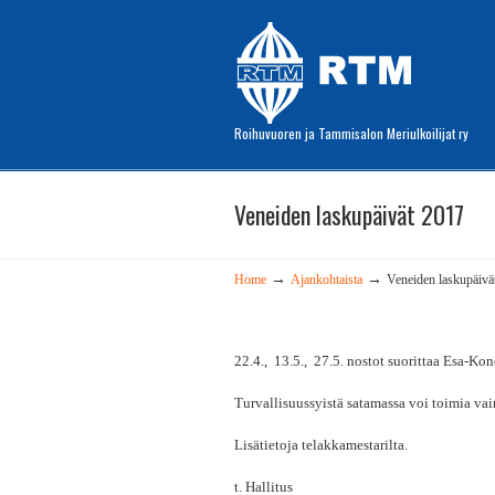
Roihuvuoren ja Tammisalon Meriulkoilijat ry
Veneiden laskupäivät 2017
→
→
Home
Ajankohtaista
Veneiden laskupäivä
22.4., 13.5., 27.5. nostot suorittaa Esa-Ko
Turvallisuussyistä satamassa voi toimia vai
Lisätietoja telakkamestarilta.
t. Hallitus