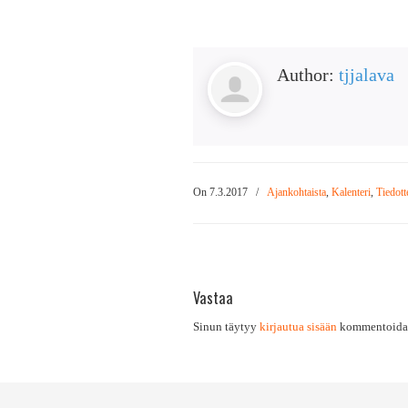
Author:
tjjalava
On 7.3.2017
/
Ajankohtaista
,
Kalenteri
,
Tiedott
Vastaa
Sinun täytyy
kirjautua sisään
kommentoidak