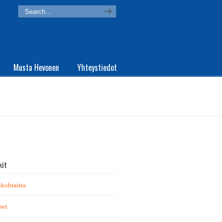
Musta Hevonen
Yhteystiedot
kit
kohtaista
set