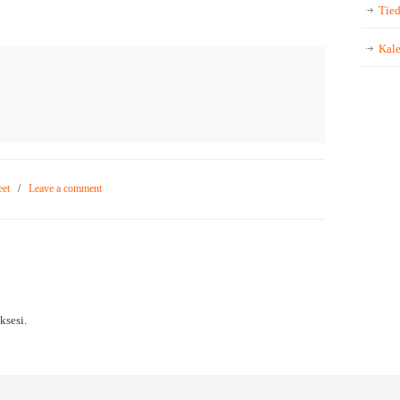
Tied
Kale
eet
/
Leave a comment
sesi.