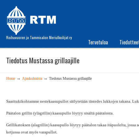
Roihuvuoren ja Tammisalon Meriulkoilijat ry
Tervetuloa
Tiedottee
Tiedotus Mustassa grillaajille
→
→
Home
Ajankohtaista
Tiedotus Mustassa grillaajille
Saaritukikohtamme nestekaasupullot säilytetään tästedes lukkojen takana. Luk
Päätalon grillin (ylägrillin) kaasupullo löytyy sisältä päätalosta.
Grillikatoksen (alagrillin) kaasupullo löytyy päätalon takaa itäpuolelta, jossa s
ketjussa ovat myös varapullot.