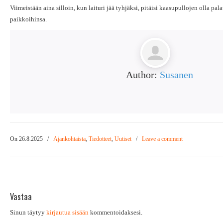
Viimeistään aina silloin, kun laituri jää tyhjäksi, pitäisi kaasupullojen olla pal
paikkoihinsa.
Author:
Susanen
On 26.8.2025
/
Ajankohtaista
,
Tiedotteet
,
Uutiset
/
Leave a comment
Vastaa
Sinun täytyy
kirjautua sisään
kommentoidaksesi.