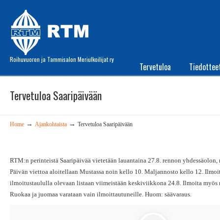
Roihuvuoren ja Tammisalon Meriulkoilijat ry
Tervetuloa
Tiedottee
Tervetuloa Saaripäivään
→
→
Home
Ajankohtaista
Tervetuloa Saaripäivään
RTM:n perinteistä Saaripäivää vietetään lauantaina 27.8. rennon yhdessäolon,
Päivän viettoa aloitellaan Mustassa noin kello 10. Maljannosto kello 12. Ilmo
ilmoitustaululla olevaan listaan viimeistään keskiviikkona 24.8. Ilmoita myös
Ruokaa ja juomaa varataan vain ilmoittautuneille. Huom: säävaraus.