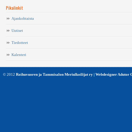
Pikalinkit
Ajankohtaista
Uutiset
Tiedotteet
Kalenteri
© 2012
Roihuvuoren ja Tammisalon Meriulkoilijat ry | Webdesigner Adutor 