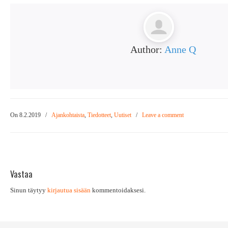
Author:
Anne Q
On 8.2.2019
/
Ajankohtaista
,
Tiedotteet
,
Uutiset
/
Leave a comment
Vastaa
Sinun täytyy
kirjautua sisään
kommentoidaksesi.