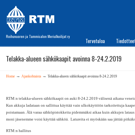
Roihuvuoren ja Tammisalon Meriulkoilijat ry
Tervetuloa
Tiedottee
Telakka-alueen sähkökaapit avoinna 8-24.2.2019
→
→
Home
Ajankohtaista
Telakka-alueen sähkökaapit avoinna 8-24.2.2019
RTM:n telakka-alueen sähkökaapit on auki 8-24.2.2019 välisenä aikana veneid
Kun akkuja ladataan on sallittua käyttää vain ulkokäyttöön tarkoitettuja kaapel
poistamaan. Älä varaa sähköpistokkeita pidemmäksi aikaa kuin akkujen lataus 
moni jäsenemme voisi käyttää sähköä. Latureita ei myöskään saa jättää pitkäks
RTM:n hallitus