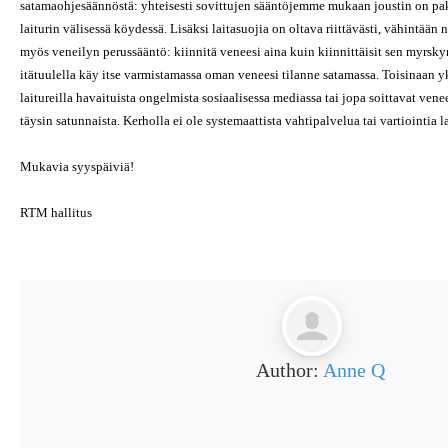
satamaohjesäännöstä: yhteisesti sovittujen sääntöjemme mukaan joustin on pak
laiturin välisessä köydessä. Lisäksi laitasuojia on oltava riittävästi, vähintään
myös veneilyn perussääntö: kiinnitä veneesi aina kuin kiinnittäisit sen myrskyn
itätuulella käy itse varmistamassa oman veneesi tilanne satamassa. Toisinaan yk
laitureilla havaituista ongelmista sosiaalisessa mediassa tai jopa soittavat ven
täysin satunnaista. Kerholla ei ole systemaattista vahtipalvelua tai vartiointia la
Mukavia syyspäiviä!
RTM hallitus
Author:
Anne Q