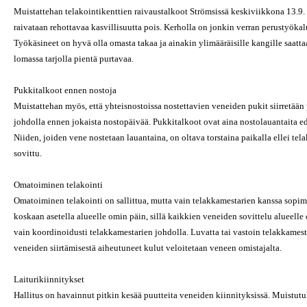
Muistattehan telakointikenttien raivaustalkoot Strömsissä keskiviikkona 13.9. 
raivataan rehottavaa kasvillisuutta pois. Kerholla on jonkin verran perustyökal
Työkäsineet on hyvä olla omasta takaa ja ainakin ylimääräisille kangille saatta
lomassa tarjolla pientä purtavaa.
Pukkitalkoot ennen nostoja
Muistattehan myös, että yhteisnostoissa nostettavien veneiden pukit siirretään
johdolla ennen jokaista nostopäivää. Pukkitalkoot ovat aina nostolauantaita ed
Niiden, joiden vene nostetaan lauantaina, on oltava torstaina paikalla ellei te
sovittu.
Omatoiminen telakointi
Omatoiminen telakointi on sallittua, mutta vain telakkamestarien kanssa sopima
koskaan asetella alueelle omin päin, sillä kaikkien veneiden sovittelu alueelle
vain koordinoidusti telakkamestarien johdolla. Luvatta tai vastoin telakkamesta
veneiden siirtämisestä aiheutuneet kulut veloitetaan veneen omistajalta.
Laiturikiinnitykset
Hallitus on havainnut pitkin kesää puutteita veneiden kiinnityksissä. Muistu