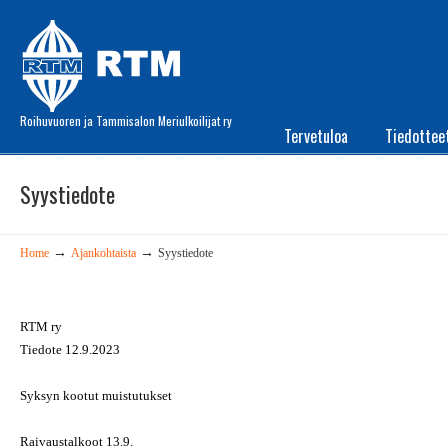
Roihuvuoren ja Tammisalon Meriulkoilijat ry
Tervetuloa
Tiedottee
Syystiedote
→
→
Home
Ajankohtaista
Syystiedote
RTM ry
Tiedote 12.9.2023
Syksyn kootut muistutukset
Raivaustalkoot 13.9.