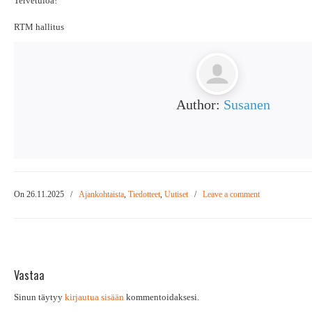
Tervetuloa!
RTM hallitus
Author:
Susanen
On 26.11.2025
/
Ajankohtaista
,
Tiedotteet
,
Uutiset
/
Leave a comment
Vastaa
Sinun täytyy
kirjautua sisään
kommentoidaksesi.