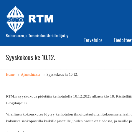
Roihuvuoren ja Tammisalon Meriulkoilijat ry
Tervetuloa
Tiedottee
Syyskokous ke 10.12.
→
→
Home
Ajankohtaista
Syyskokous ke 10.12.
RTM:n syyskokous pidetään kerhotalolla 10.12.2025 alkaen klo 18. Käsitellään
Glögitarjoilu.
Virallinen kokouskutsu löytyy kerhotalon ilmoitustaululta. Kokousmateriaali 
kokousta sähköpostilla kaikille jäsenille, joiden osoite on tiedossa, ja muille 