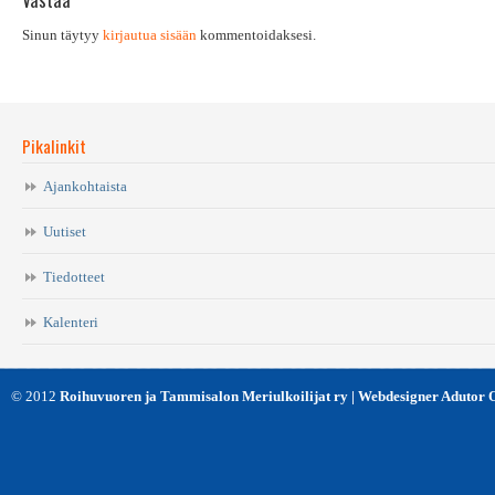
Vastaa
Sinun täytyy
kirjautua sisään
kommentoidaksesi.
Pikalinkit
Ajankohtaista
Uutiset
Tiedotteet
Kalenteri
© 2012
Roihuvuoren ja Tammisalon Meriulkoilijat ry | Webdesigner Adutor 