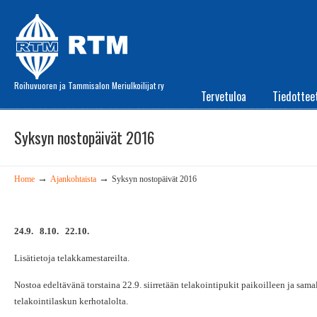
Roihuvuoren ja Tammisalon Meriulkoilijat ry
Tervetuloa
Tiedottee
Syksyn nostopäivät 2016
→
→
Home
Ajankohtaista
Syksyn nostopäivät 2016
24.9. 8.10. 22.10.
Lisätietoja telakkamestareilta.
Nostoa edeltävänä torstaina 22.9. siirretään telakointipukit paikoilleen ja samal
telakointilaskun kerhotalolta.