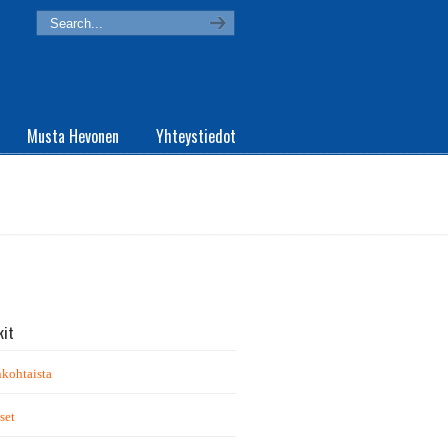
Musta Hevonen
Yhteystiedot
kit
kohtaista
set