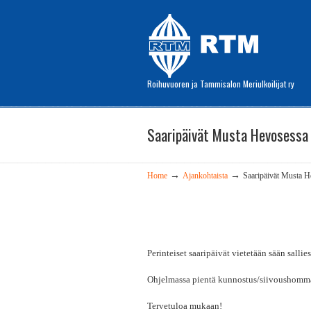
Roihuvuoren ja Tammisalon Meriulkoilijat ry
Saaripäivät Musta Hevosessa
→
→
Home
Ajankohtaista
Saaripäivät Musta H
Perinteiset saaripäivät vietetään sään salli
Ohjelmassa pientä kunnostus/siivoushommaa.
Tervetuloa mukaan!