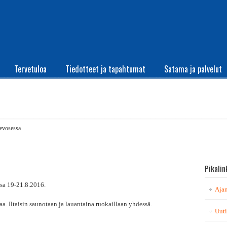
Tervetuloa
Tiedotteet ja tapahtumat
Satama ja palvelut
evosessa
Pikalin
essa 19-21.8.2016.
Ajan
 Iltaisin saunotaan ja lauantaina ruokaillaan yhdessä.
Uuti