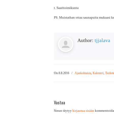
t. Saaritoimikunta
PS. Muistathan ottaa saunapuita mukaasi ke
Author:
tjjalava
On 8.8.2016
/
Ajankohtaista
,
Kalenteri
,
Tiedott
Vastaa
Sinun täytyy
kirjautua sisään
kommentoidak