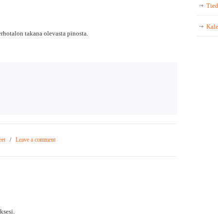
Tied
Kale
rhotalon takana olevasta pinosta.
eet
/
Leave a comment
sesi.