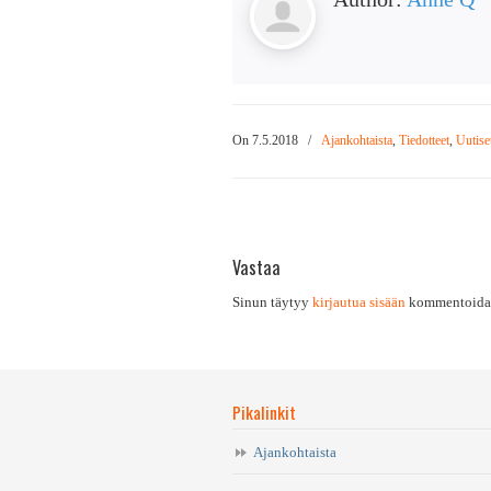
On 7.5.2018
/
Ajankohtaista
,
Tiedotteet
,
Uutise
Vastaa
Sinun täytyy
kirjautua sisään
kommentoidak
Pikalinkit
Ajankohtaista