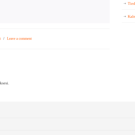
Tied
Kale
t
/
Leave a comment
sesi.