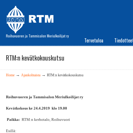
Roihuvuoren ja Tammisalon Meriulkoilijat ry
Tervetuloa
Tiedottee
RTM:n kevätkokouskutsu
→
→
Home
Ajankohtaista
RTM:n kevätkokouskutsu
Roihuvuoren ja Tammisalon Meriulkoilijat ry
Kevätkokous ke 24.4.2019 klo 19.00
Paikka:
RTM:n kerhotalo, Roihuvuori
Esillä: