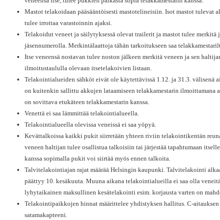
veneensä itse, tulee pukkien paikasta sopia telakkamestarin kanssa.
Mastot telakoidaan pääsääntöisesti mastotelineisiin. Isot mastot tulevat al
tulee irrottaa varastoinnin ajaksi.
Telakoidut veneet ja säilytyksessä olevat trailerit ja mastot tulee merkitä 
jäsennumerolla. Merkintälaattoja tähän tarkoitukseen saa telakkamestaril
Itse veneensä nostavan tulee noston jälkeen merkitä veneen ja sen haltija
ilmoitustaululla olevaan itsetelakoivien listaan.
Telakointialueiden sähköt eivät ole käytettävissä 1.12. ja 31.3. välisenä 
on kuitenkin sallittu akkujen lataamiseen telakkamestarin ilmoittamana 
on sovittava etukäteen telakkamestarin kanssa.
Venettä ei saa lämmittää telakointialueella.
Telakointialueella olevissa veneissä ei saa yöpyä.
Kevättalkoissa kaikki pukit siirretään yhteen riviin telakointikentän reu
veneen haltijan tulee osallistua talkoisiin tai järjestää tapahtumaan itsel
kanssa sopimalla pukit voi siirtää myös ennen talkoita.
Talvitelakointiajan rajat määrää Helsingin kaupunki. Talvitelakointi alka
päättyy 10. kesäkuuta. Muuna aikana telakointialueilla ei saa olla veneitä
lyhytaikainen maksullinen kesätelakointi esim. korjausta varten on mahdo
Telakointipaikkojen hinnat määrittelee yhdistyksen hallitus. C-aitauksen 
satamakapteeni.