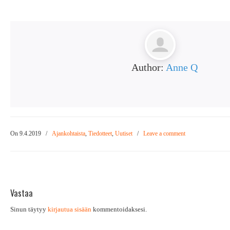
Author:
Anne Q
On 9.4.2019
/
Ajankohtaista
,
Tiedotteet
,
Uutiset
/
Leave a comment
Vastaa
Sinun täytyy
kirjautua sisään
kommentoidaksesi.