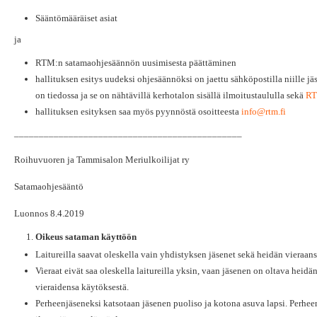
Sääntömääräiset asiat
ja
RTM:n satamaohjesäännön uusimisesta päättäminen
hallituksen esitys uudeksi ohjesäännöksi on jaettu sähköpostilla niille jä
on tiedossa ja se on nähtävillä kerhotalon sisällä ilmoitustaululla sekä
RT
hallituksen esityksen saa myös pyynnöstä osoitteesta
info@rtm.fi
______________________________________________
Roihuvuoren ja Tammisalon Meriulkoilijat ry
Satamaohjesääntö
Luonnos 8.4.2019
Oikeus sataman käyttöön
Laitureilla saavat oleskella vain yhdistyksen jäsenet sekä heidän vieraan
Vieraat eivät saa oleskella laitureilla yksin, vaan jäsenen on oltava heid
vieraidensa käytöksestä.
Perheenjäseneksi katsotaan jäsenen puoliso ja kotona asuva lapsi. Perheenj