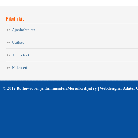
Pikalinkit
Ajankohtaista
Uutiset
Tiedotteet
Kalenteri
© 2012
Roihuvuoren ja Tammisalon Meriulkoilijat ry | Webdesigner Adutor 