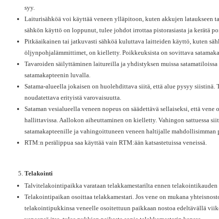
syy.
Laiturisähköä voi käyttää veneen ylläpitoon, kuten akkujen lataukseen t
sähkön käyttö on loppunut, tulee johdot irrottaa pistorasiasta ja kerätä po
Pitkäaikainen tai jatkuvasti sähköä kuluttava laitteiden käyttö, kuten säh
öljynpohjalämmittimet, on kielletty. Poikkeuksista on sovittava satamak
Tavaroiden säilyttäminen laitureilla ja yhdistyksen muissa satamatiloissa 
satamakapteenin luvalla.
Satama-alueella jokaisen on huolehdittava siitä, että alue pysyy siistinä. 
noudatettava erityistä varovaisuutta.
Sataman vesialueella veneen nopeus on säädettävä sellaiseksi, että vene o
hallittavissa. Aallokon aiheuttaminen on kielletty. Vahingon sattuessa sii
satamakapteenille ja vahingoittuneen veneen haltijalle mahdollisimman 
RTM:n perälippua saa käyttää vain RTM:ään katsastetuissa veneissä.
Telakointi
Talvitelakointipaikka varataan telakkamestarilta ennen telakointikauden 
Telakointipaikan osoittaa telakkamestari. Jos vene on mukana yhteisnostos
telakointipukkinsa veneelle osoitettuun paikkaan nostoa edeltävällä viik