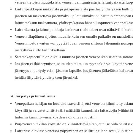
veneen tietojen muutoksista, veneen vaihtumisesta ja laituripaikasta luo
Laituripaikkojen maksuista ja jakoperusteista päättää yhdistyksen hallit
jäsenen on maksettava jäsenmaksu ja laiturimaksu vuosittain eräpäivään m
laiturimaksun maksamatta, yhdistys katsoo hänen luopuneen venepaikast
Laiturikartta ja laituripaikkoja koskevat tiedotukset ovat nähtävillä kerho
Veneen tilapäinen sijoitus muualle kuin sen omalle paikalle on mahdollis
Veneen nostoa varten voi pyytää luvan veneen siirtoon lähemmäs nostopa
merkittävä siirto laiturikarttaan.
Satamakapteenilla on oikeus muuttaa jäsenen venepaikan sijaintia satamas
Jos jäsen ei ikääntymisen, sairauden tai muun syyn takia voi käyttää vene
jäsenyys ei periydy esim. jäsenen lapsille. Jos jäsenen jälkeläiset haluava
heidän liityttävä yhdistyksen jäseniksi.
Järjestys ja turvallisuus
Venepaikan haltijan on huolehdittava siitä, että vene on kiinnitetty asian
köysillä ja varustettu riittävällä määrällä kunnollisia laitasuojia (vähintä
laituriin kiinnittyvässä köydessä on oltava joustin.
Purjeveneen takilan köysistö on kiinnitettävä siten, ettei se pidä häiritsev
Laiturissa olevissa veneissä yöpyminen on sallittua tilapäisesti, kun siih