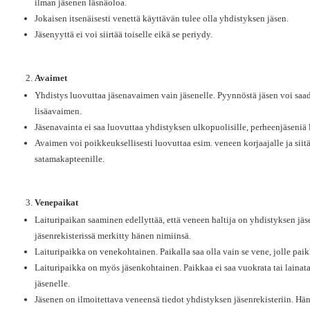
ilman jäsenen läsnäoloa.
Jokaisen itsenäisesti venettä käyttävän tulee olla yhdistyksen jäsen.
Jäsenyyttä ei voi siirtää toiselle eikä se periydy.
Avaimet
Yhdistys luovuttaa jäsenavaimen vain jäsenelle. Pyynnöstä jäsen voi sa
lisäavaimen.
Jäsenavainta ei saa luovuttaa yhdistyksen ulkopuolisille, perheenjäseniä
Avaimen voi poikkeuksellisesti luovuttaa esim. veneen korjaajalle ja siit
satamakapteenille.
Venepaikat
Laituripaikan saaminen edellyttää, että veneen haltija on yhdistyksen jäs
jäsenrekisterissä merkitty hänen nimiinsä.
Laituripaikka on venekohtainen. Paikalla saa olla vain se vene, jolle pa
Laituripaikka on myös jäsenkohtainen. Paikkaa ei saa vuokrata tai lainata
jäsenelle.
Jäsenen on ilmoitettava veneensä tiedot yhdistyksen jäsenrekisteriin. Hä