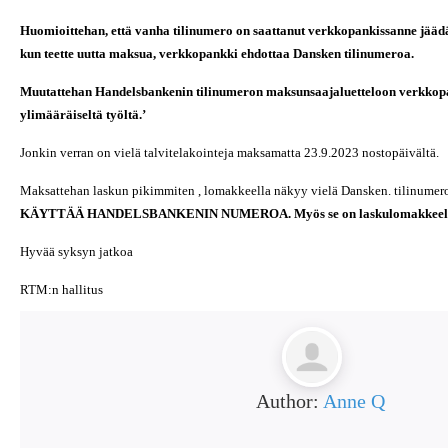
Huomioittehan, että vanha tilinumero on saattanut verkkopankissanne jäädä
kun teette uutta maksua, verkkopankki ehdottaa Dansken tilinumeroa.
Muutattehan Handelsbankenin tilinumeron maksunsaajaluetteloon verkkopan
ylimääräiseltä työltä.’
Jonkin verran on vielä talvitelakointeja maksamatta 23.9.2023 nostopäivältä.
Maksattehan laskun pikimmiten , lomakkeella näkyy vielä
Dansken.
tilinumer
KÄYTTÄÄ HANDELSBANKENIN NUMEROA. Myös se on laskulomakkeell
Hyvää syksyn jatkoa
RTM:n hallitus
Author:
Anne Q