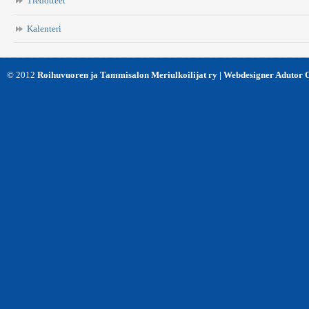
Tiedotteet
Kalenteri
© 2012
Roihuvuoren ja Tammisalon Meriulkoilijat ry | Webdesigner Adutor 