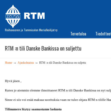
Roihuvuoren ja Tammisalon Meriulkoilijat ry
Tervetuloa
Tiedottee
RTM :n tili Danske Bankissa on suljettu
→
→
Home
Ajankohtaista
RTM :n tili Danske Bankissa on suljettu
Hyvä jäsen ,
Kuten jo aiemmin olemme ilmoittaneet RTM:n tili Danske Bankissa on nyt sulj
Sinne ei siis voi enää maksaa suorituksia vaan ne tulee ohjata RTM:n tilille H
Tilinumero löytyy saamastanne laskusta