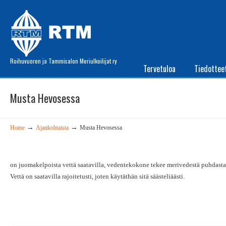
Roihuvuoren ja Tammisalon Meriulkoilijat ry
Tervetuloa
Tiedottee
Musta Hevosessa
→
→
Home
Ajankohtaista
Musta Hevosessa
on juomakelpoista vettä saatavilla, vedentekokone tekee merivedestä puhdasta,
Vettä on saatavilla rajoitetusti, joten käytäthän sitä säästeliäästi.