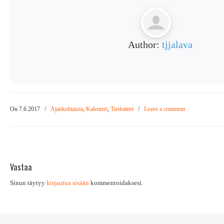
Author:
tjjalava
On 7.6.2017
/
Ajankohtaista
,
Kalenteri
,
Tiedotteet
/
Leave a comment
Vastaa
Sinun täytyy
kirjautua sisään
kommentoidaksesi.