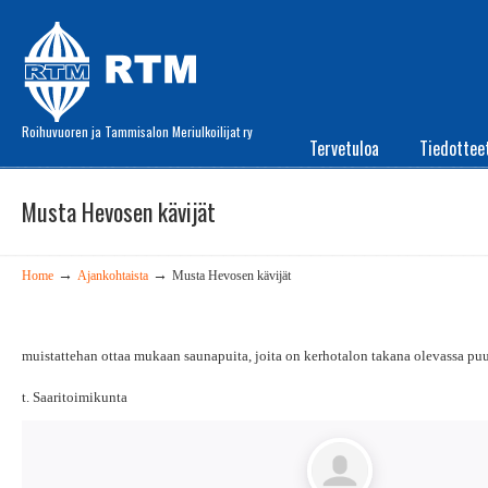
Roihuvuoren ja Tammisalon Meriulkoilijat ry
Tervetuloa
Tiedottee
Musta Hevosen kävijät
→
→
Home
Ajankohtaista
Musta Hevosen kävijät
muistattehan ottaa mukaan saunapuita, joita on kerhotalon takana olevassa pu
t. Saaritoimikunta