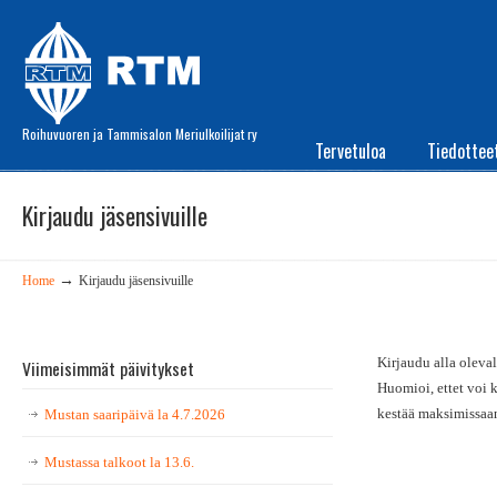
Roihuvuoren ja Tammisalon Meriulkoilijat ry
Tervetuloa
Tiedottee
Kirjaudu jäsensivuille
→
Home
Kirjaudu jäsensivuille
Kirjaudu alla oleval
Viimeisimmät päivitykset
Huomioi, ettet voi 
kestää maksimissaa
Mustan saaripäivä la 4.7.2026
Mustassa talkoot la 13.6.