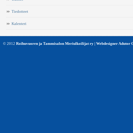
*
Tiedotteet
Kalenteri
© 2012
Roihuvuoren ja Tammisalon Meriulkoilijat ry | Webdesigner Adutor 