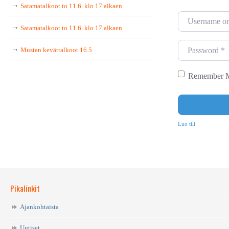
Satamatalkoot to 11.6. klo 17 alkaen
U
Satamatalkoot to 11.6. klo 17 alkaen
s
e
P
Mustan kevättalkoot 16.5.
r
a
n
s
Remember 
a
s
m
w
e
o
Luo tili
o
r
r
d
E
*
m
Pikalinkit
a
i
Ajankohtaista
l
Uutiset