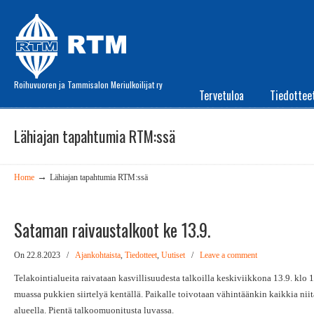
Roihuvuoren ja Tammisalon Meriulkoilijat ry
Tervetuloa
Tiedottee
Lähiajan tapahtumia RTM:ssä
→
Home
Lähiajan tapahtumia RTM:ssä
Sataman raivaustalkoot ke 13.9.
On 22.8.2023
/
Ajankohtaista
,
Tiedotteet
,
Uutiset
/
Leave a comment
Telakointialueita raivataan kasvillisuudesta talkoilla keskiviikkona 13.9. klo
muassa pukkien siirtelyä kentällä. Paikalle toivotaan vähintäänkin kaikkia nii
alueella. Pientä talkoomuonitusta luvassa.