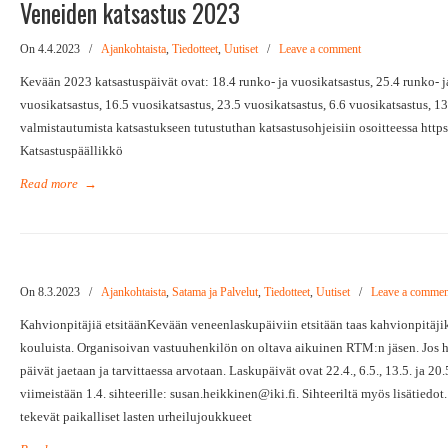
Veneiden katsastus 2023
On 4.4.2023
/
Ajankohtaista
,
Tiedotteet
,
Uutiset
/
Leave a comment
Kevään 2023 katsastuspäivät ovat: 18.4 runko- ja vuosikatsastus, 25.4 runko- j
vuosikatsastus, 16.5 vuosikatsastus, 23.5 vuosikatsastus, 6.6 vuosikatsastus, 1
valmistautumista katsastukseen tutustuthan katsastusohjeisiin osoitteessa https
Katsastuspäällikkö
Read more
→
On 8.3.2023
/
Ajankohtaista
,
Satama ja Palvelut
,
Tiedotteet
,
Uutiset
/
Leave a commen
Kahvionpitäjiä etsitäänKevään veneenlaskupäiviin etsitään taas kahvionpitäj
kouluista. Organisoivan vastuuhenkilön on oltava aikuinen RTM:n jäsen. Jos h
päivät jaetaan ja tarvittaessa arvotaan. Laskupäivät ovat 22.4., 6.5., 13.5. ja 
viimeistään 1.4. sihteerille: susan.heikkinen@iki.fi. Sihteeriltä myös lisätied
tekevät paikalliset lasten urheilujoukkueet