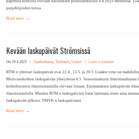
paperilla kerholla olevaan hallituksen postilaatikkoon 4.4.2023 mennessä. Tila
purjehtijoiden tietoa
Read more
→
Kevään laskupäivät Strömsissä
On 10.4.2023
/
Ajankohtaista
,
Tiedotteet
,
Uutiset
/
Leave a comment
RTM:n yhteiset laskupäivät ovat 22.4., 13.5. ja 20.5. Lisäksi vene on mahdoll
Merivenekerhon laskupäivän yhteydessä 6.5. Veneenlaskuun ilmoittaudutaan l
kerhohuoneen ilmoitustaululla olevaan listaan. Ensimmäisen laskupäivän ilmoi
ilmoitustaululla. Muiden RTM:n laskupäivien listat laitetaan sinne aina muuta
laskupäivän jälkeen. TMVK:n laskupäivästä
Read more
→