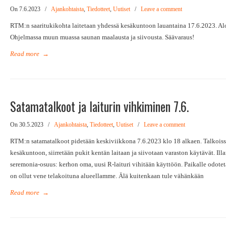
On 7.6.2023
/
Ajankohtaista
,
Tiedotteet
,
Uutiset
/
Leave a comment
RTM:n saaritukikohta laitetaan yhdessä kesäkuntoon lauantaina 17.6.2023. Aloi
Ohjelmassa muun muassa saunan maalausta ja siivousta. Säävaraus!
Read more
→
Satamatalkoot ja laiturin vihkiminen 7.6.
On 30.5.2023
/
Ajankohtaista
,
Tiedotteet
,
Uutiset
/
Leave a comment
RTM:n satamatalkoot pidetään keskiviikkona 7.6.2023 klo 18 alkaen. Talkoiss
kesäkuntoon, siirretään pukit kentän laitaan ja siivotaan varaston käytävät. Il
seremonia-osuus: kerhon oma, uusi R-laituri vihitään käyttöön. Paikalle odoteta
on ollut vene telakoituna alueellamme. Älä kuitenkaan tule vähänkään
Read more
→