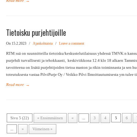
Read more
→
Tietoisku purjehtijoille
On 15.2.2023
/
Ajankohtaista
/
Leave a comment
RTM:ssä on suunnitteilla tietoisku/keskustelutilaisuus yhdessä TMVK:n kanss
purjehdi turvallisesti ja tehokkaasti, keskiviikkona 12.4 klo 18 alkaen Tammi
tavoitteena on lisätä purjehtijoiden tietoa maston ja rikin toiminnasta ja sen h
toteutuksesta vastaa PilviPurje Oy / Veikko Pilvi Ilmoittautumisesta ym tulee 
Read more
→
Sivu 5 (22)
« Ensimmäinen
«
...
3
4
5
6
...
»
Viimeinen »