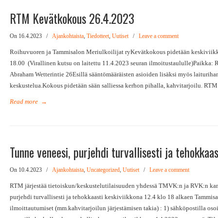
RTM Kevätkokous 26.4.2023
On 16.4.2023
/
Ajankohtaista
,
Tiedotteet
,
Uutiset
/
Leave a comment
Roihuvuoren ja Tammisalon Meriulkoilijat ryKevätkokous pidetään keskiviik
18.00 (Virallinen kutsu on laitettu 11.4.2023 seuran ilmoitustaululle)Paikka:
Abraham Wetterintie 26Esillä sääntömääräisten asioiden lisäksi myös laiturihan
keskustelua.Kokous pidetään sään salliessa kerhon pihalla, kahvitarjoilu. RTM:
Read more
→
Tunne veneesi, purjehdi turvallisesti ja tehokkaas
On 10.4.2023
/
Ajankohtaista
,
Uncategorized
,
Uutiset
/
Leave a comment
RTM järjestää tietoiskun/keskustelutilaisuuden yhdessä TMVK:n ja RVK:n kan
purjehdi turvallisesti ja tehokkaasti keskiviikkona 12.4 klo 18 alkaen Tammisa
ilmoittautumiset (mm.kahvitarjoilun järjestämisen takia) : 1) sähköpostilla osoi