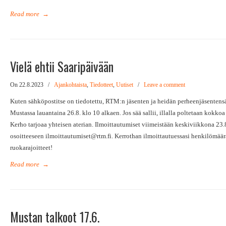
Read more
→
Vielä ehtii Saaripäivään
On 22.8.2023
/
Ajankohtaista
,
Tiedotteet
,
Uutiset
/
Leave a comment
Kuten sähköpostitse on tiedotettu, RTM:n jäsenten ja heidän perheenjäsentensä
Mustassa lauantaina 26.8. klo 10 alkaen. Jos sää sallii, illalla poltetaan kokkoa
Kerho tarjoaa yhteisen aterian. Ilmoittautumiset viimeistään keskiviikkona 23.
osoitteeseen ilmoittautumiset@rtm.fi. Kerrothan ilmoittautuessasi henkilömäär
ruokarajoitteet!
Read more
→
Mustan talkoot 17.6.