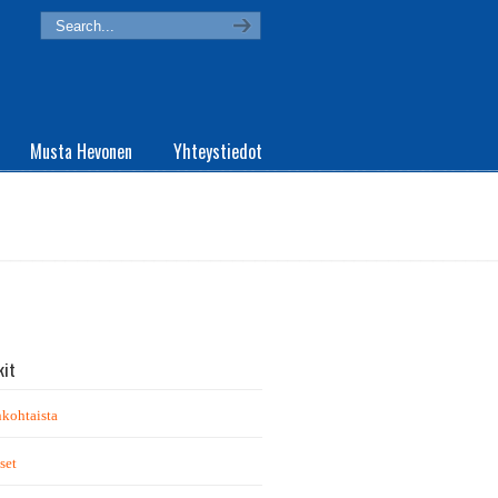
Musta Hevonen
Yhteystiedot
kit
kohtaista
set