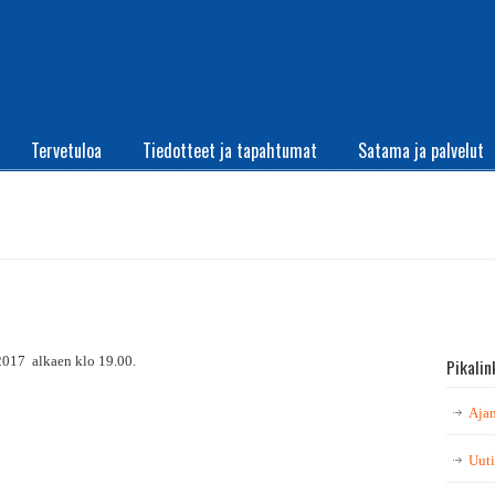
Tervetuloa
Tiedotteet ja tapahtumat
Satama ja palvelut
.2017 alkaen klo 19.00.
Pikalin
Ajan
Uuti