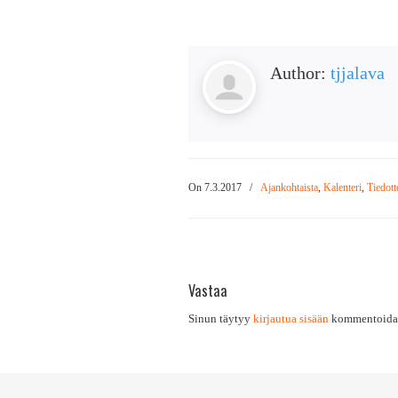
Author:
tjjalava
On 7.3.2017
/
Ajankohtaista
,
Kalenteri
,
Tiedott
Vastaa
Sinun täytyy
kirjautua sisään
kommentoidak