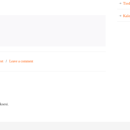
Tied
Kale
eet
/
Leave a comment
sesi.