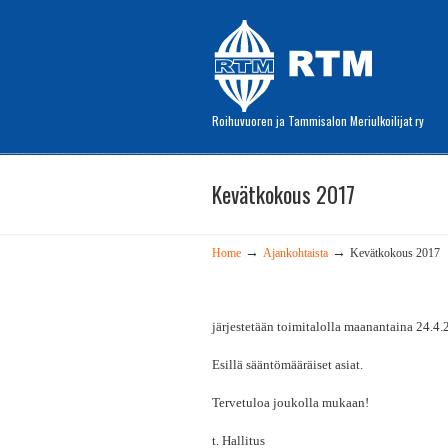
Roihuvuoren ja Tammisalon Meriulkoilijat ry
Kevätkokous 2017
→
→
Home
Ajankohtaista
Kevätkokous 2017
järjestetään toimitalolla maanantaina 24.4
Esillä sääntömääräiset asiat.
Tervetuloa joukolla mukaan!
t. Hallitus