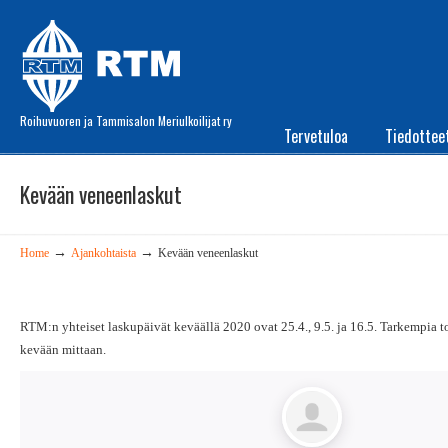
Roihuvuoren ja Tammisalon Meriulkoilijat ry
Tervetuloa
Tiedottee
Kevään veneenlaskut
→
→
Home
Ajankohtaista
Kevään veneenlaskut
RTM:n yhteiset laskupäivät keväällä 2020 ovat 25.4., 9.5. ja 16.5. Tarkempia t
kevään mittaan.