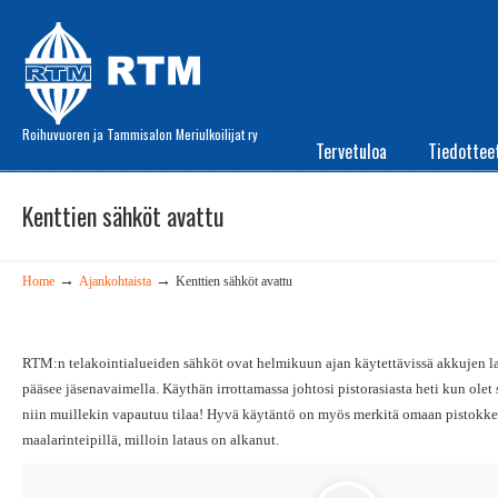
Roihuvuoren ja Tammisalon Meriulkoilijat ry
Tervetuloa
Tiedottee
Kenttien sähköt avattu
→
→
Home
Ajankohtaista
Kenttien sähköt avattu
RTM:n telakointialueiden sähköt ovat helmikuun ajan käytettävissä akkujen 
pääsee jäsenavaimella. Käythän irrottamassa johtosi pistorasiasta heti kun olet 
niin muillekin vapautuu tilaa! Hyvä käytäntö on myös merkitä omaan pistokke
maalarinteipillä, milloin lataus on alkanut.