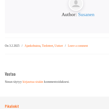
Author:
Susanen
On 3.2.2025
/
Ajankohtaista
,
Tiedotteet
,
Uutiset
/
Leave a comment
Vastaa
Sinun täytyy
kirjautua sisään
kommentoidaksesi.
Pikalinkit