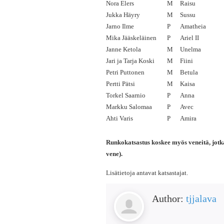
Nora Elers
M
Raisu
Jukka Häyry
M
Sussu
Jarno Ilme
P
Amatheia
Mika Jääskeläinen
P
Ariel II
Janne Ketola
M
Unelma
Jari ja Tarja Koski
M
Fiini
Petri Puttonen
M
Betula
Pertti Pätsi
M
Kaisa
Torkel Saarnio
P
Anna
Markku Salomaa
P
Avec
Ahti Varis
P
Amira
Runkokatsastus koskee myös veneitä, jotk
vene).
Lisätietoja antavat katsastajat.
Author:
tjjalava