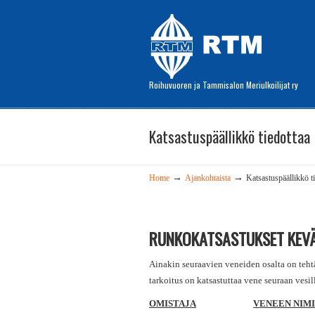
Roihuvuoren ja Tammisalon Meriulkoilijat ry
Katsastuspäällikkö tiedottaa
→
→
Home
Ajankohtaista
Katsastuspäällikkö t
RUNKOKATSASTUKSET KEVÄ
Ainakin seuraavien veneiden osalta on teht
tarkoitus on katsastuttaa vene seuraan vesil
OMISTAJA
VENEEN NIMI