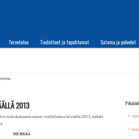
Tervetuloa
Tiedotteet ja tapahtumat
Satama ja palvelut
iedottaa
Pikalin
ÄLLÄ 2013
Ajan
ävä runkokatsastus ennen vesillelaskua keväällä 2013, mikäli
lä.
Uuti
MERKKI