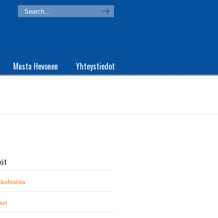
Musta Hevonen
Yhteystiedot
kit
kohtaista
set