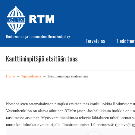
Roihuvuoren ja Tammisalon Meriulkoilijat ry
Tervetuloa
Tiedottee
Kanttiininpitäjiä etsitään taas
→
→
Home
Ajankohtaista
Kanttiininpitäjiä etsitään taas
Nostopäivien satamakahvion pitäjiksi etsitään taas koululuokkia Roihuvuorest
Vastuuhenkilön on oltava aikuinen RTM:n jäsen. Jos halukkaita luokkia on use
tarvittaessa arvotaan. Myös varainhankintaa tekevät lähialueen urheiluseurat 
mutta koululuokat ovat etusijalla. Ilmoittautumiset 1.9. mennessä: tjjalava(ät)