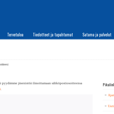
Tervetuloa
Tiedotteet ja tapahtumat
Satama ja palvelut
oitteesi
si pyydämme jäsenistöä ilmoittamaan sähköpostiosoitteensa
Pikalin
i
.
Ajan
Uuti