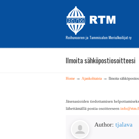
Roihuvuoren ja Tammisalon Meriulkoilijat ry
Ilmoita sähköpostiosoitteesi
→
→
Home
Ajankohtaista
Ilmoita sähköpostios
Jäsenasioiden tiedottamisen helpottamisek
lähettämällä postia osoitteeseen
info@rtm.f
Author:
tjalava