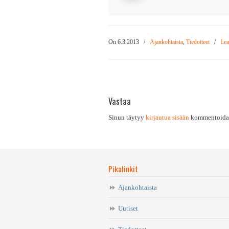
On 6.3.2013
/
Ajankohtaista
,
Tiedotteet
/
Lea
Vastaa
Sinun täytyy
kirjautua sisään
kommentoidak
Pikalinkit
Ajankohtaista
Uutiset