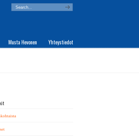
Musta Hevonen
Yhteystiedot
kit
kohtaista
set