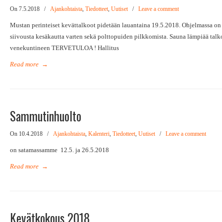
On 7.5.2018
/
Ajankohtaista
,
Tiedotteet
,
Uutiset
/
Leave a comment
Mustan perinteiset kevättalkoot pidetään lauantaina 19.5.2018. Ohjelmassa on
siivousta kesäkautta varten sekä polttopuiden pilkkomista. Sauna lämpiää talk
venekuntineen TERVETULOA ! Hallitus
Read more
→
Sammutinhuolto
On 10.4.2018
/
Ajankohtaista
,
Kalenteri
,
Tiedotteet
,
Uutiset
/
Leave a comment
on satamassamme 12.5. ja 26.5.2018
Read more
→
Kevätkokous 2018