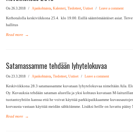
On 26.3.2018
/
Ajankohtaista
,
Kalenteri
,
Tiedotteet
,
Uutiset
/
Leave a comment
Kerhotalolla keskiviikkona 25.4. klo 19.00. Esillä sääntömääräiset asiat. Te
hallitus
Read more
→
Satamassamme tehdään lyhytelokuvaa
On 23.3.2018
/
Ajankohtaista
,
Tiedotteet
,
Uutiset
/
Leave a comment
Keskiviikkona 28.3 satamassamme kuvataan lyhytelokuvaa nimeltään Aila. E
Oy. Kuvauksia tehdään sataman alueella ja yksi kohtaus kuvataan M-laituril
tuotantoyhtiön kanssa että he voivat käyttää parkkipaikkaamme kuvausautojen
korvausta vastaan käyttää meidän sähköämme. Lisäksi heille on luvattu pääsy 
Read more
→