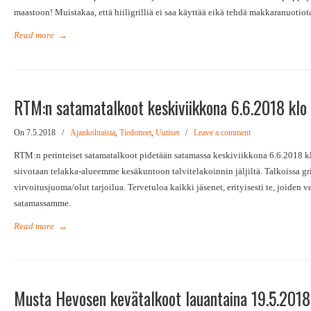
maastoon! Muistakaa, että hiiligrilliä ei saa käyttää eikä tehdä makkaranuotiot
Read more
→
RTM:n satamatalkoot keskiviikkona 6.6.2018 klo 
On 7.5.2018
/
Ajankohtaista
,
Tiedotteet
,
Uutiset
/
Leave a comment
RTM:n perinteiset satamatalkoot pidetään satamassa keskiviikkona 6.6.2018 kl
siivotaan telakka-alueemme kesäkuntoon talvitelakoinnin jäljiltä. Talkoissa gr
virvoitusjuoma/olut tarjoilua. Tervetuloa kaikki jäsenet, erityisesti te, joiden 
satamassamme.
Read more
→
Musta Hevosen kevätalkoot lauantaina 19.5.2018