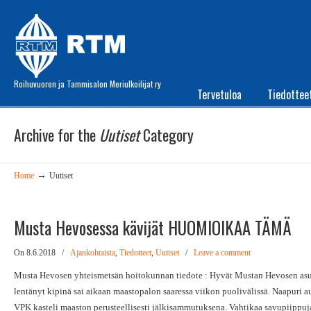
Roihuvuoren ja Tammisalon Meriulkoilijat ry
Tervetuloa
Tiedottee
Archive for the
Uutiset
Category
→
Home
Uutiset
Musta Hevosessa kävijät HUOMIOIKAA TÄMÄ
On 8.6.2018
/
Ajankohtaista
,
Tiedotteet
,
Uutiset
/
Leave a comment
Musta Hevosen yhteismetsän hoitokunnan tiedote : Hyvät Mustan Hevosen as
lentänyt kipinä sai aikaan maastopalon saaressa viikon puolivälissä. Naapuri 
VPK kasteli maaston perusteellisesti jälkisammutuksena. Vahtikaa savupiippuja