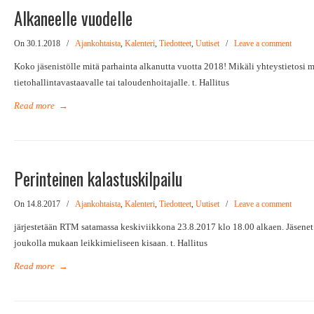
Alkaneelle vuodelle
On 30.1.2018
/
Ajankohtaista
,
Kalenteri
,
Tiedotteet
,
Uutiset
/
Leave a comment
Koko jäsenistölle mitä parhainta alkanutta vuotta 2018! Mikäli yhteystietosi 
tietohallintavastaavalle tai taloudenhoitajalle. t. Hallitus
Read more
→
Perinteinen kalastuskilpailu
On 14.8.2017
/
Ajankohtaista
,
Kalenteri
,
Tiedotteet
,
Uutiset
/
Leave a comment
järjestetään RTM satamassa keskiviikkona 23.8.2017 klo 18.00 alkaen. Jäsenet 
joukolla mukaan leikkimieliseen kisaan. t. Hallitus
Read more
→