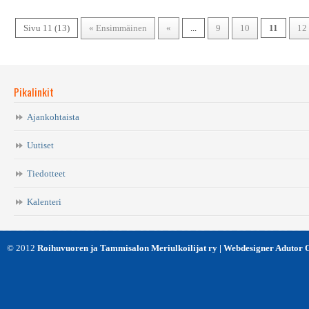
Sivu 11 (13)
« Ensimmäinen
«
...
9
10
11
12
Pikalinkit
Ajankohtaista
Uutiset
Tiedotteet
Kalenteri
© 2012
Roihuvuoren ja Tammisalon Meriulkoilijat ry | Webdesigner Adutor 