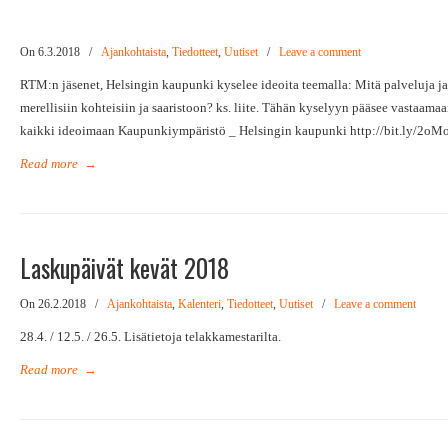
On 6.3.2018
/
Ajankohtaista
,
Tiedotteet
,
Uutiset
/
Leave a comment
RTM:n jäsenet, Helsingin kaupunki kyselee ideoita teemalla: Mitä palveluja j
merellisiin kohteisiin ja saaristoon? ks. liite. Tähän kyselyyn pääsee vastaamaa
kaikki ideoimaan Kaupunkiympäristö _ Helsingin kaupunki http://bit.ly/2oM
Read more
→
Laskupäivät kevät 2018
On 26.2.2018
/
Ajankohtaista
,
Kalenteri
,
Tiedotteet
,
Uutiset
/
Leave a comment
28.4. / 12.5. / 26.5. Lisätietoja telakkamestarilta.
Read more
→