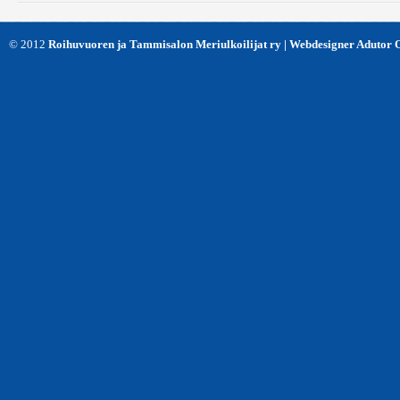
© 2012
Roihuvuoren ja Tammisalon Meriulkoilijat ry | Webdesigner Adutor 