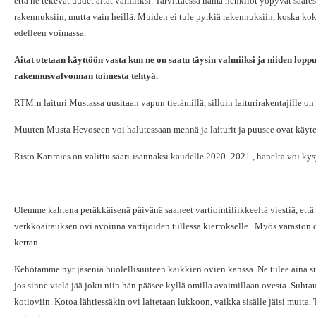
että he tekevät uudet aitat valmiiksi. Tarvittaessa nämä henkilöt yöpyvät saares
rakennuksiin, mutta vain heillä. Muiden ei tule pyrkiä rakennuksiin, koska ko
edelleen voimassa.
Aitat otetaan käyttöön vasta kun ne on saatu täysin valmiiksi ja niiden lopp
rakennusvalvonnan toimesta tehtyä.
RTM:n laituri Mustassa uusitaan vapun tietämillä, silloin laiturirakentajille o
Muuten Musta Hevoseen voi halutessaan mennä ja laiturit ja puusee ovat käyte
Risto Karimies on valittu saari-isännäksi kaudelle 2020–2021 , häneltä voi kysyä
Olemme kahtena peräkkäisenä päivänä saaneet vartiointiliikkeeltä viestiä, että
verkkoaitauksen ovi avoinna vartijoiden tullessa kierrokselle. Myös varaston
kerran.
Kehotamme nyt jäseniä huolellisuuteen kaikkien ovien kanssa. Ne tulee aina su
jos sinne vielä jää joku niin hän pääsee kyllä omilla avaimillaan ovesta. Suht
kotioviin. Kotoa lähtiessäkin ovi laitetaan lukkoon, vaikka sisälle jäisi muita