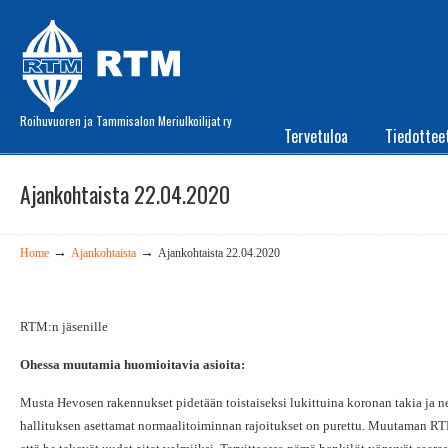
Roihuvuoren ja Tammisalon Meriulkoilijat ry
Tervetuloa
Tiedottee
Ajankohtaista 22.04.2020
→
→
Home
Ajankohtaista
Ajankohtaista 22.04.2020
RTM:n jäsenille
Ohessa muutamia huomioitavia asioita:
Musta Hevosen rakennukset pidetään toistaiseksi lukittuina koronan takia ja
hallituksen asettamat normaalitoiminnan rajoitukset on purettu. Muutaman RT