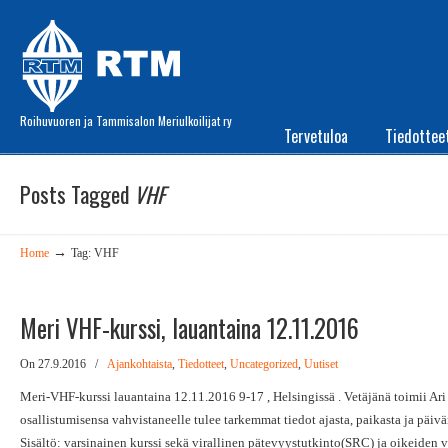
Roihuvuoren ja Tammisalon Meriulkoilijat ry
Tervetuloa
Tiedottee
Posts Tagged
VHF
→
Home
Tag: VHF
Meri VHF-kurssi, lauantaina 12.11.2016
On 27.9.2016
/
Ajankohtaista
,
Tiedotteet
,
Uncategorized
,
Uutiset
Meri-VHF-kurssi lauantaina 12.11.2016 9-17 , Helsingissä . Vetäjänä toimii Ari
osallistumisensa vahvistaneelle tulee tarkemmat tiedot ajasta, paikasta ja päiv
Sisältö: varsinainen kurssi sekä virallinen pätevyystutkinto(SRC) ja oikeiden v