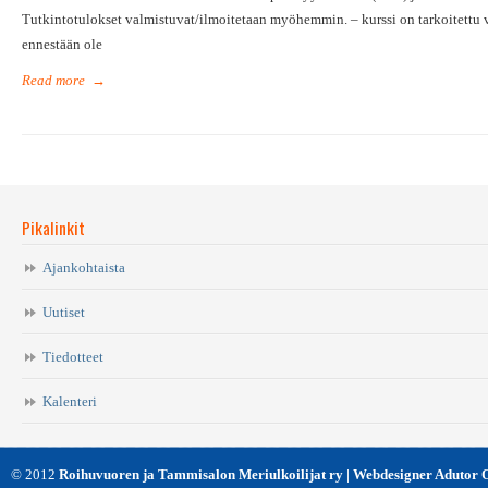
Tutkintotulokset valmistuvat/ilmoitetaan myöhemmin. – kurssi on tarkoitettu vain
ennestään ole
Read more
→
Pikalinkit
Ajankohtaista
Uutiset
Tiedotteet
Kalenteri
© 2012
Roihuvuoren ja Tammisalon Meriulkoilijat ry | Webdesigner Adutor 