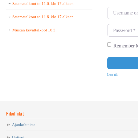
Satamatalkoot to 11.6. klo 17 alkaen
U
Satamatalkoot to 11.6. klo 17 alkaen
s
e
P
Mustan kevättalkoot 16.5.
r
a
n
s
Remember 
a
s
m
w
e
o
Luo tili
o
r
r
d
E
*
m
Pikalinkit
a
i
Ajankohtaista
l
Uutiset