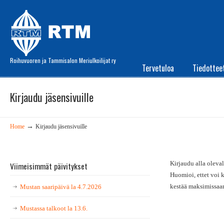
Roihuvuoren ja Tammisalon Meriulkoilijat ry
Tervetuloa
Tiedottee
Kirjaudu jäsensivuille
→
Home
Kirjaudu jäsensivuille
Kirjaudu alla oleval
Viimeisimmät päivitykset
Huomioi, ettet voi 
kestää maksimissaa
Mustan saaripäivä la 4.7.2026
Mustassa talkoot la 13.6.