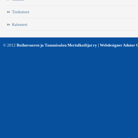
*
Tiedotteet
Kalenteri
© 2012
Roihuvuoren ja Tammisalon Meriulkoilijat ry | Webdesigner Adutor 