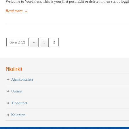
Welcome to WordPress. This is your first post. Edit or delete it, then start blogg
Read more
→
Sivu 2 (2)
«
1
2
Pikalinkit
Ajankohtaista
Uutiset
Tiedotteet
Kalenteri