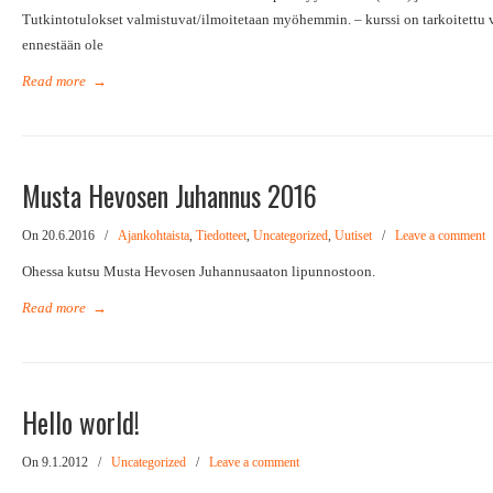
Tutkintotulokset valmistuvat/ilmoitetaan myöhemmin. – kurssi on tarkoitettu vain
ennestään ole
Read more
→
Musta Hevosen Juhannus 2016
On 20.6.2016
/
Ajankohtaista
,
Tiedotteet
,
Uncategorized
,
Uutiset
/
Leave a comment
Ohessa kutsu Musta Hevosen Juhannusaaton lipunnostoon.
Read more
→
Hello world!
On 9.1.2012
/
Uncategorized
/
Leave a comment