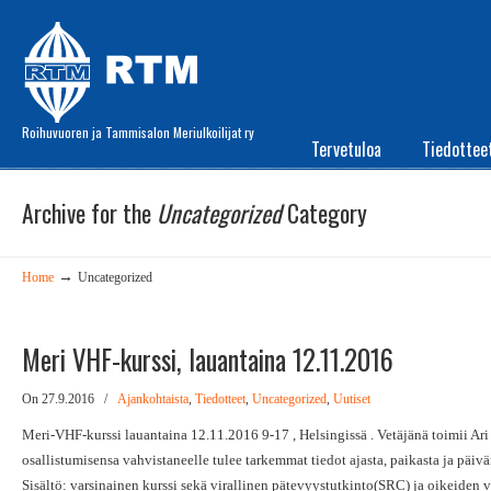
Roihuvuoren ja Tammisalon Meriulkoilijat ry
Tervetuloa
Tiedottee
Archive for the
Uncategorized
Category
→
Home
Uncategorized
Meri VHF-kurssi, lauantaina 12.11.2016
On 27.9.2016
/
Ajankohtaista
,
Tiedotteet
,
Uncategorized
,
Uutiset
Meri-VHF-kurssi lauantaina 12.11.2016 9-17 , Helsingissä . Vetäjänä toimii Ari
osallistumisensa vahvistaneelle tulee tarkemmat tiedot ajasta, paikasta ja päiv
Sisältö: varsinainen kurssi sekä virallinen pätevyystutkinto(SRC) ja oikeiden v