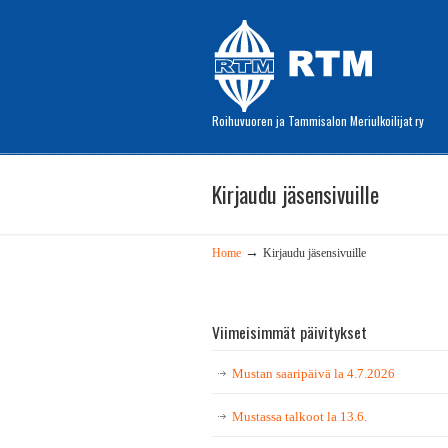
Roihuvuoren ja Tammisalon Meriulkoilijat ry
Kirjaudu jäsensivuille
→
Home
Kirjaudu jäsensivuille
Viimeisimmät päivitykset
Mustan saaripäivä la 4.7.2026
Mustassa talkoot la 13.6.