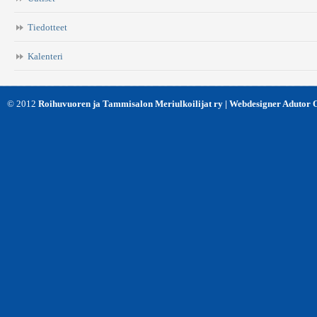
*
Tiedotteet
Kalenteri
© 2012
Roihuvuoren ja Tammisalon Meriulkoilijat ry | Webdesigner Adutor 