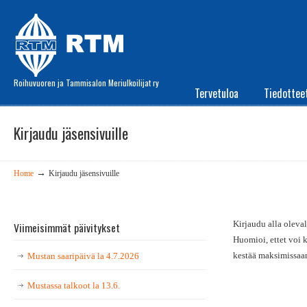
Roihuvuoren ja Tammisalon Meriulkoilijat ry
Tervetuloa
Tiedottee
Kirjaudu jäsensivuille
→
Home
Kirjaudu jäsensivuille
Kirjaudu alla oleval
Viimeisimmät päivitykset
Huomioi, ettet voi 
kestää maksimissaa
Mustan saaripäivä la 4.7.2026
Mustassa talkoot la 13.6.