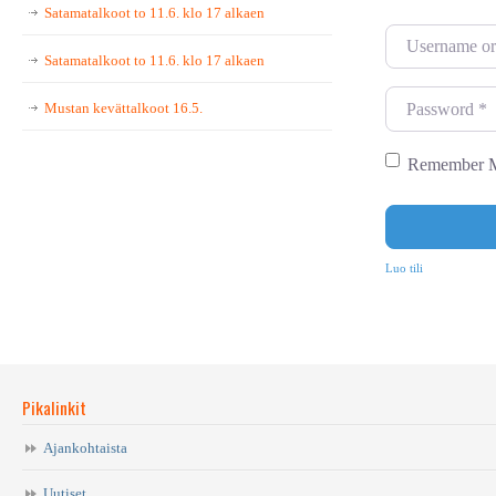
Satamatalkoot to 11.6. klo 17 alkaen
U
Satamatalkoot to 11.6. klo 17 alkaen
s
e
P
Mustan kevättalkoot 16.5.
r
a
n
s
Remember 
a
s
m
w
e
o
Luo tili
o
r
r
d
E
*
m
Pikalinkit
a
i
Ajankohtaista
l
Uutiset