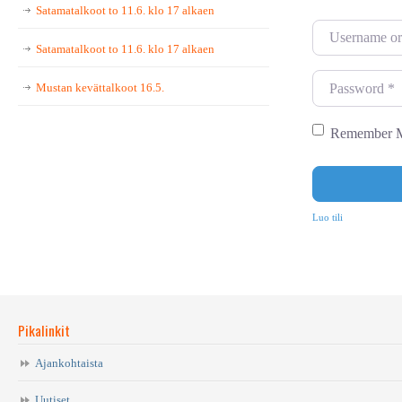
Satamatalkoot to 11.6. klo 17 alkaen
U
Satamatalkoot to 11.6. klo 17 alkaen
s
e
P
Mustan kevättalkoot 16.5.
r
a
n
s
Remember 
a
s
m
w
e
o
Luo tili
o
r
r
d
E
*
m
Pikalinkit
a
i
Ajankohtaista
l
Uutiset