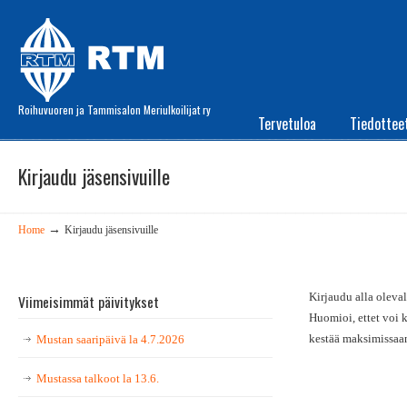
Roihuvuoren ja Tammisalon Meriulkoilijat ry
Tervetuloa
Tiedottee
Kirjaudu jäsensivuille
→
Home
Kirjaudu jäsensivuille
Kirjaudu alla oleval
Viimeisimmät päivitykset
Huomioi, ettet voi 
kestää maksimissaa
Mustan saaripäivä la 4.7.2026
Mustassa talkoot la 13.6.