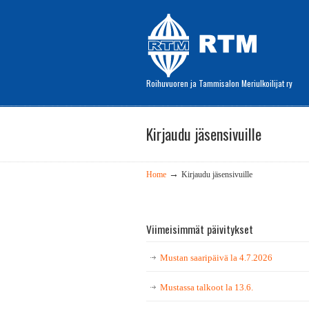
Roihuvuoren ja Tammisalon Meriulkoilijat ry
Kirjaudu jäsensivuille
→
Home
Kirjaudu jäsensivuille
Viimeisimmät päivitykset
Mustan saaripäivä la 4.7.2026
Mustassa talkoot la 13.6.