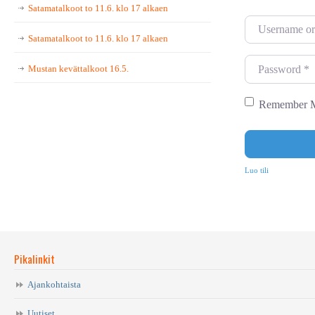
Satamatalkoot to 11.6. klo 17 alkaen
U
Satamatalkoot to 11.6. klo 17 alkaen
s
e
P
Mustan kevättalkoot 16.5.
r
a
n
s
Remember 
a
s
m
w
e
o
Luo tili
o
r
r
d
E
*
m
Pikalinkit
a
i
Ajankohtaista
l
Uutiset