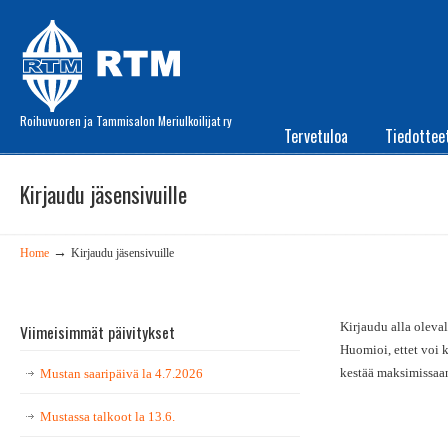
Roihuvuoren ja Tammisalon Meriulkoilijat ry
Tervetuloa
Tiedottee
Kirjaudu jäsensivuille
→
Home
Kirjaudu jäsensivuille
Kirjaudu alla oleval
Viimeisimmät päivitykset
Huomioi, ettet voi 
kestää maksimissaa
Mustan saaripäivä la 4.7.2026
Mustassa talkoot la 13.6.