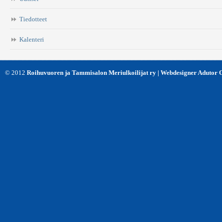
*
Tiedotteet
Kalenteri
© 2012
Roihuvuoren ja Tammisalon Meriulkoilijat ry | Webdesigner Adutor 