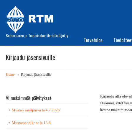
Roihuvuoren ja Tammisalon Meriulkoilijat ry
Tervetuloa
Tiedottee
Kirjaudu jäsensivuille
→
Home
Kirjaudu jäsensivuille
Kirjaudu alla oleval
Viimeisimmät päivitykset
Huomioi, ettet voi 
kestää maksimissaa
Mustan saaripäivä la 4.7.2026
Mustassa talkoot la 13.6.