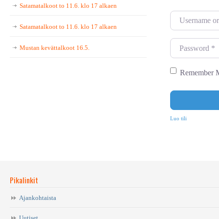
Satamatalkoot to 11.6. klo 17 alkaen
U
Satamatalkoot to 11.6. klo 17 alkaen
s
e
P
Mustan kevättalkoot 16.5.
r
a
n
s
Remember 
a
s
m
w
e
o
Luo tili
o
r
r
d
E
*
m
Pikalinkit
a
i
Ajankohtaista
l
Uutiset