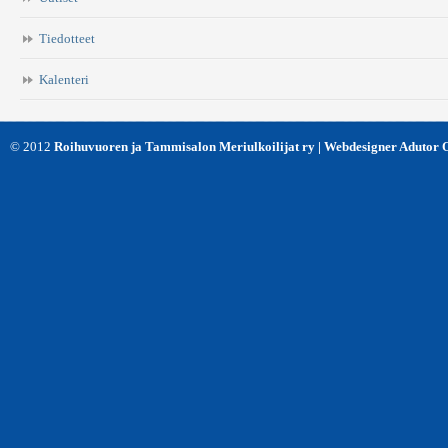
*
Tiedotteet
Kalenteri
© 2012
Roihuvuoren ja Tammisalon Meriulkoilijat ry | Webdesigner Adutor 